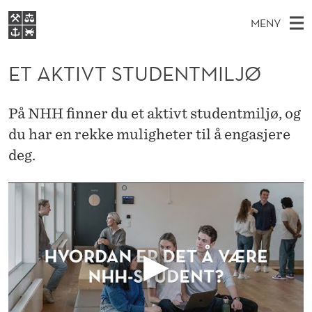
E
MENY
T
H
NO
EN
S
A
FOR STUDENTER
O
Ø
ET AKTIVT STUDENTMILJØ
K
VIDEREUTDANNING
K
I
V
BIBLIOTEKET
N
E
E
T
På NHH finner du et aktivt studentmiljø, og
T
Forsiden
T
D
du har en rekke muligheter til å engasjere
S
I
T
Studier
M
deg.
E
V
D
E
Forskning
E
T
T
N
Om NHH
Y
S
Alumni
T
U
D