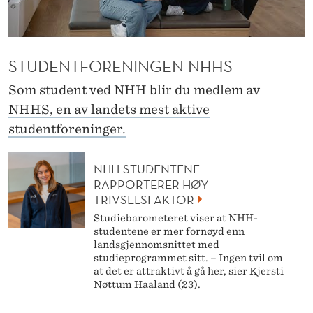
E
N
T
STUDENTFORENINGEN NHHS
M
Som student ved NHH blir du medlem av
I
NHHS, en av landets mest aktive
studentforeninger.
L
J
NHH-STUDENTENE
RAPPORTERER HØY
Ø
TRIVSELSFAKTOR
Studiebarometeret viser at NHH-
studentene er mer fornøyd enn
landsgjennomsnittet med
studieprogrammet sitt. – Ingen tvil om
at det er attraktivt å gå her, sier Kjersti
Nøttum Haaland (23).