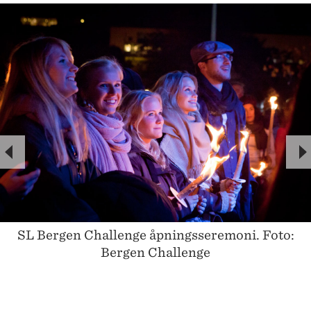
P
N
R
E
E
X
V
T
SL Bergen Challenge åpningsseremoni. Foto:
I
Bergen Challenge
O
U