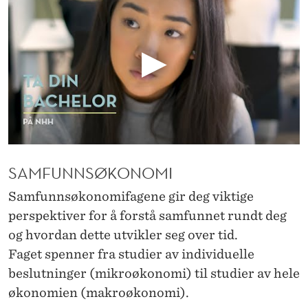
A
C
H
E
L
O
R
SAMFUNNSØKONOMI
S
Samfunnsøkonomifagene gir deg viktige
T
perspektiver for å forstå samfunnet rundt deg
U
og hvordan dette utvikler seg over tid.
Faget spenner fra studier av individuelle
D
beslutninger (mikroøkonomi) til studier av hele
I
økonomien (makroøkonomi).