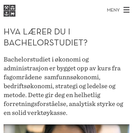
H
MENY
V
H
NO
S
A
FOR STUDENTER
O
Ø
HVA LÆRER DU I
K
VIDEREUTDANNING
L
I
V
BACHELORSTUDIET?
BIBLIOTEKET
N
E
E
Æ
T
Forsiden
T
D
S
R
Bachelorstudiet i økonomi og
T
Studier
M
E
administrasjon er bygget opp av kurs fra
E
D
E
Forskning
E
fagområdene samfunnsøkonomi,
T
R
N
Om NHH
bedriftsøkonomi, strategi og ledelse og
Y
D
metode. Dette gir deg en helhetlig
Alumni
U
forretningsforståelse, analytisk styrke og
en solid verktøykasse.
I
B