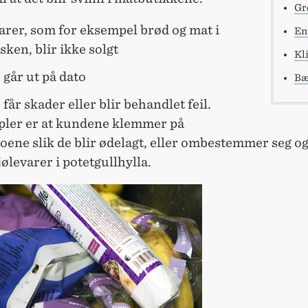
Gr
arer, som for eksempel brød og mat i
En
ken, blir ikke solgt
Kl
går ut på dato
Bæ
får skader eller blir behandlet feil.
ler er at kundene klemmer på
ene slik de blir ødelagt, eller ombestemmer seg og
jølevarer i potetgullhylla.