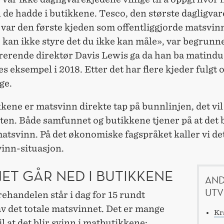
de hadde i butikkene. Tesco, den største dagligvar
 var den første kjeden som offentliggjorde matsvin
 kan ikke styre det du ikke kan måle», var begrunn
rerende direktør Davis Lewis ga da han ba matindu
es eksempel i 2018. Etter det har flere kjeder fulgt 
ge.
kene er matsvinn direkte tap på bunnlinjen, det vil s
ten. Både samfunnet og butikkene tjener på at det b
atsvinn. På det økonomiske fagspråket kaller vi de
vinn-situasjon.
ET GÅR NED I BUTIKKENE
AND
UTV
ehandelen står i dag for 15 rundt
v det totale matsvinnet. Det er mange
Kr
il at det blir svinn i matbutikkene: