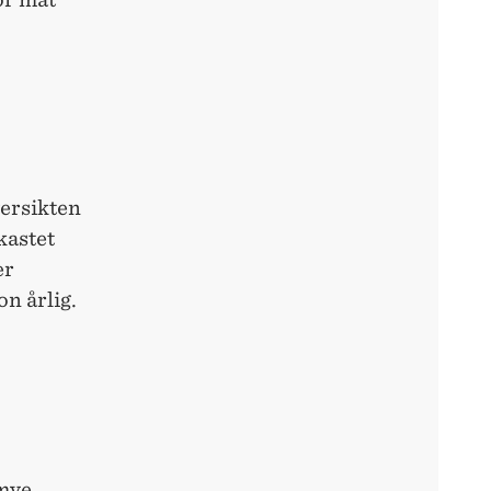
ersikten
kastet
er
on årlig.
 mye