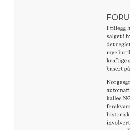
FORU
I tillegg
salget i 
det regis
mye butik
kraftige 
basert på
Norgesgr
automatis
kalles N
ferskvare
historisk
involver