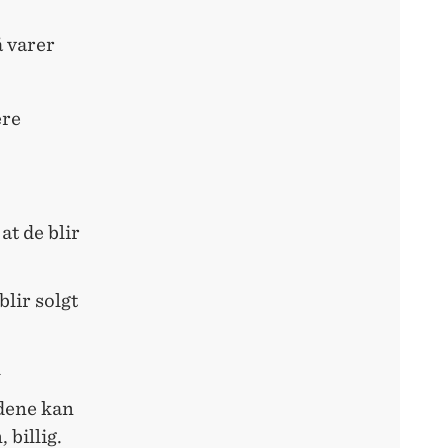
 varer
ere
 at de blir
lir solgt
l
dene kan
 billig.