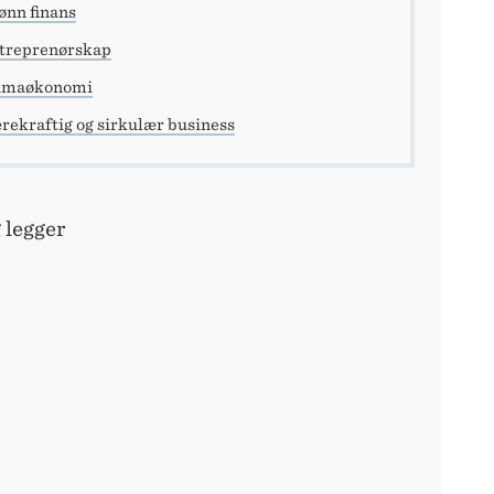
ønn finans
treprenørskap
imaøkonomi
rekraftig og sirkulær business
 legger