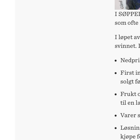
I SØPPEL
som ofte 
I løpet a
svinnet. 
Nedpri
First i
solgt f
Frukt o
til en 
Varer s
Løsnin
kjøpe f