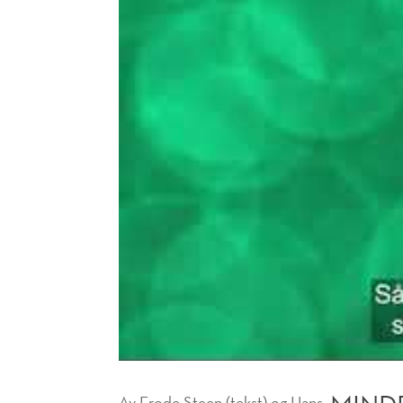
Av
Frode Steen (tekst) og Hans