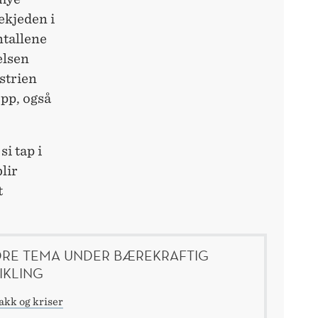
ekjeden i
ntallene
elsen
strien
opp, også
i tap i
lir
t
RE TEMA UNDER BÆREKRAFTIG
IKLING
akk og kriser