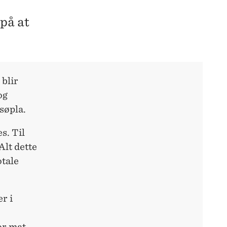
 på at
 blir
og
 søpla.
s. Til
Alt dette
otale
r i
or mat