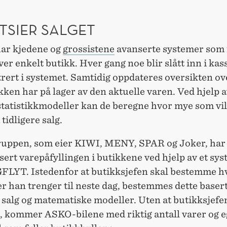
TSIER SALGET
 har kjedene og
grossistene
avanserte systemer som 
hver enkelt butikk. Hver gang noe blir slått inn i kass
trert i systemet. Samtidig oppdateres oversikten o
ken har på lager av den aktuelle varen. Ved hjelp 
statistikkmodeller kan de beregne hvor mye som vil
 tidligere salg.
uppen, som eier KIWI, MENY, SPAR og Joker, har
ert varepåfyllingen i butikkene ved hjelp av et sy
GFLYT. Istedenfor at butikksjefen skal bestemme 
r han trenger til neste dag, bestemmes dette baser
 salg og matematiske modeller. Uten at butikksjefe
t, kommer ASKO-bilene med riktig antall varer og e