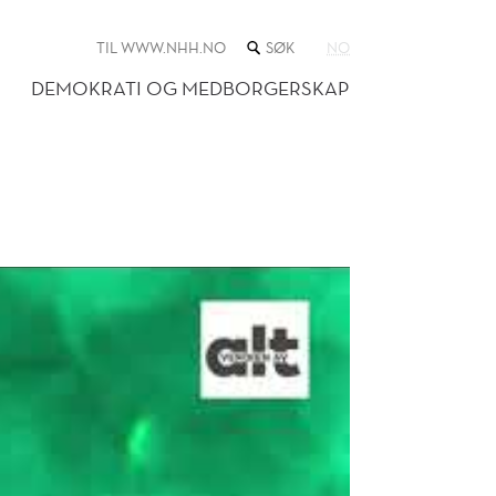
SØK
TIL WWW.NHH.NO
NO
I
NETTSTEDET
DEMOKRATI OG MEDBORGERSKAP