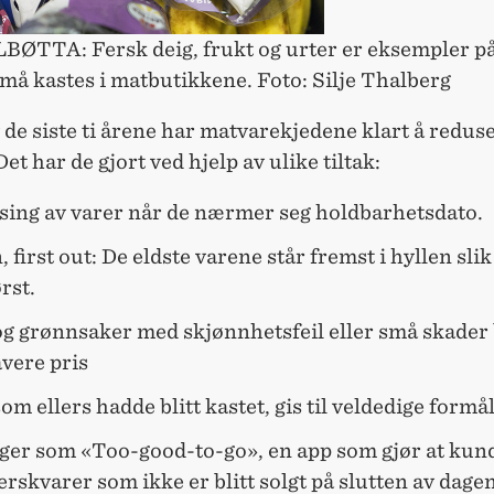
BØTTA: Fersk deig, frukt og urter er eksempler på
må kastes i matbutikkene. Foto: Silje Thalberg
v de siste ti årene har matvarekjedene klart å redus
Det har de gjort ved hjelp av ulike tiltak:
sing av varer når de nærmer seg holdbarhetsdato.
n, first out: De eldste varene står fremst i hyllen slik
ørst.
g grønnsaker med skjønnhetsfeil eller små skader b
lavere pris
om ellers hadde blitt kastet, gis til veldedige formå
ger som «Too-good-to-go», en app som gjør at kun
erskvarer som ikke er blitt solgt på slutten av dagen,