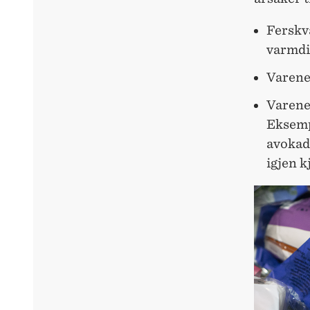
Ferskv
varmdis
Varene 
Varene 
Eksemp
avokado
igjen k