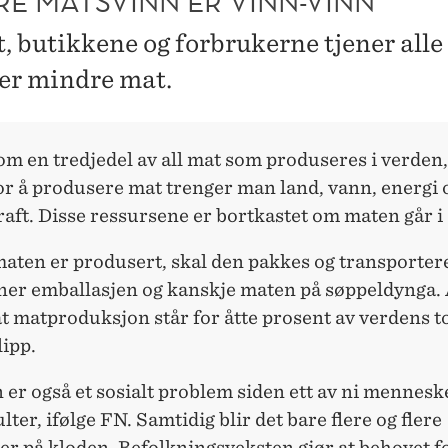
RE MATSVINN ER VINN-VINN
, butikkene og forbrukerne tjener alle
ter mindre mat.
m en tredjedel av all mat som produseres i verden,
or å produsere mat trenger man land, vann, energi 
aft. Disse ressursene er bortkastet om maten går i
maten er produsert, skal den pakkes og transportere
ner emballasjen og kanskje maten på søppeldynga. 
 at matproduksjon står for åtte prosent av verdens t
ipp.
er også et sosialt problem siden ett av ni menneske
lter, ifølge FN. Samtidig blir det bare flere og flere
r på kloden. Befolkningsveksten gjør at behovet f