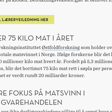
L LÆRERVEILEDNING HER
R 75 KILO MAT I ÅRET
rskningsinstituttet
Østfoldforskning
som holder ov
totale matsvinnet i Norge. Ifølge forskerne blir det 
 millioner kilo mat hvert år. Fordelt på 5,3 million
 blir det bortimot 75 kilo mat rett i søpla per pers
et er verdt rundt 20 milliarder kroner.
E FOKUS PÅ MATSVINN I
IGVAREHANDELEN
 var ikke dagligvarekjedene villige til å oppgi hvor