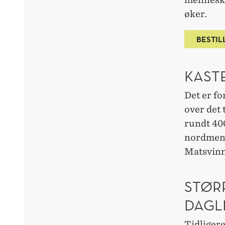
øker.
BESTIL
KASTE
Det er fo
over det 
rundt 400
nordmenn,
Matsvinn
STØRR
DAGL
Tidligere