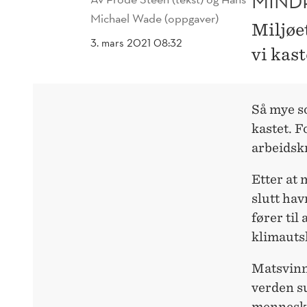
MIND
Michael Wade (oppgaver)
Miljøet
3. mars 2021 08:32
vi kas
Så mye so
kastet. F
arbeidskr
Etter at 
slutt hav
fører til
klimautsl
Matsvinn 
verden su
menneske