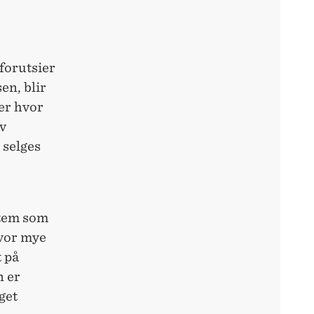
forutsier
en, blir
ver hvor
av
 selges
stem som
hvor mye
t på
n er
get