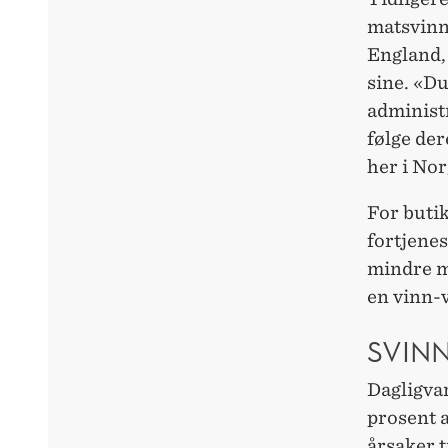
matsvinn 
England,
sine. «Du
administ
følge der
her i Nor
For butik
fortjenes
mindre m
en vinn-
SVINN
Dagligvar
prosent a
årsaker t