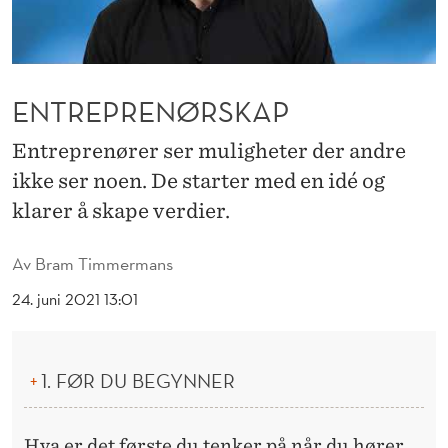
K
A
P
ENTREPRENØRSKAP
Entreprenører ser muligheter der andre
ikke ser noen. De starter med en idé og
klarer å skape verdier.
Av
Bram Timmermans
24. juni 2021 13:01
1. FØR DU BEGYNNER
Hva er det første du tenker på når du hører