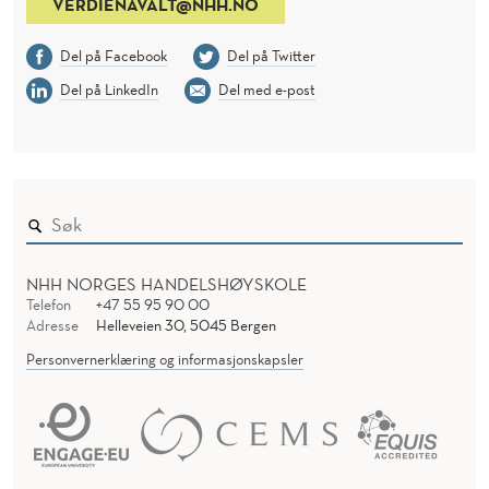
VERDIENAVALT@NHH.NO
Del på Facebook
Del på Twitter
Del på LinkedIn
Del med e-post
NHH NORGES HANDELSHØYSKOLE
Telefon
+47 55 95 90 00
Adresse
Helleveien 30, 5045 Bergen
Personvernerklæring og informasjonskapsler