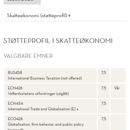
Ø
K
Skatteøkonomi (støtteprofil)
O
N
STØTTEPROFIL I SKATTEØKONOMI
O
M
VALGBARE EMNER
I
N
Stp
S
BUS458
7,5
a
e
(
International Business Taxation (not offered)
v
m
n
e
S
st
ECN426
7,5
Vår
e
Velferdsstatens utfordringer (utgått)
r
T
ECN434
7,5
Ø
International Trade and Globalisation (E)
ECO426
7,5
T
Globalisation, firm behavior, and public policy
(expired)