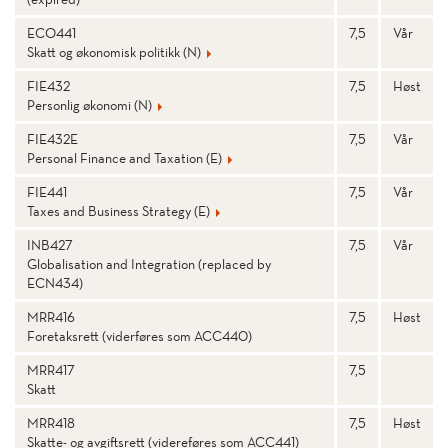
T
ECO441
7,5
Vår
E
Skatt og økonomisk politikk (N)
P
FIE432
7,5
Høst
Personlig økonomi (N)
R
FIE432E
7,5
Vår
O
Personal Finance and Taxation (E)
F
FIE441
7,5
Vår
Taxes and Business Strategy (E)
I
INB427
7,5
Vår
L
Globalisation and Integration (replaced by
ECN434)
)
MRR416
7,5
Høst
S
Foretaksrett (viderføres som ACC440)
T
MRR417
7,5
Skatt
A
MRR418
7,5
Høst
Skatte- og avgiftsrett (videreføres som ACC441)