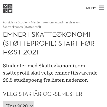
E
MENY
M
H
NO
S
N
FOR STUDENTER
Forsiden
Studier
Master i økonomi og administrasjon
O
Ø
K
VIDEREUTDANNING
Skatteøkonomi (støtteprofil)
E
I
V
EMNER I SKATTEØKONOMI
BIBLIOTEKET
N
E
E
R
T
(STØTTEPROFIL) START FØR
Forsiden
T
D
S
I
T
HØST 2021
Studier
M
E
S
D
E
Forskning
E
T
K
Studenter med Skatteøkonomi som
N
Om NHH
støtteprofil skal velge emner tilsvarende
Y
A
Alumni
22,5 studiepoeng fra listen nedenfor.
T
T
VELG STARTÅR OG -SEMESTER
E