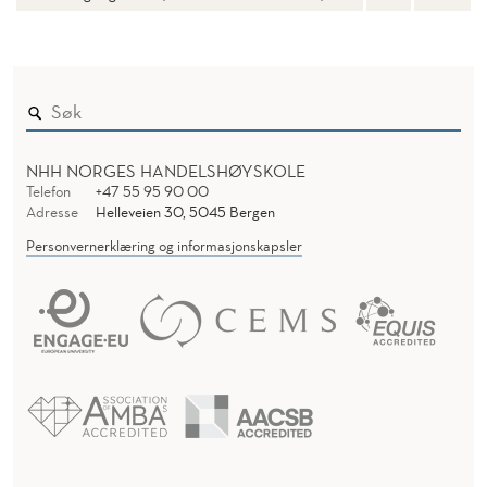
R
T
F
Ø
R
NHH NORGES HANDELSHØYSKOLE
Telefon
+47 55 95 90 00
H
Adresse
Helleveien 30, 5045 Bergen
Ø
Personvernerklæring og informasjonskapsler
S
T
2
0
2