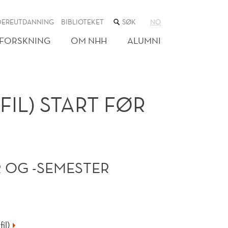
SØK
DEREUTDANNING
BIBLIOTEKET
NO
I
NETTSTEDET
FORSKNING
OM NHH
ALUMNI
IL) START FØR
 OG -SEMESTER
il)