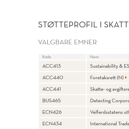
STØTTEPROFIL I SKA
VALGBARE EMNER
Kode
Navn
ACC413
Sustainability & E
ACC440
Foretaksrett (N)
ACC441
Skatte- og avgiftsr
BUS465
Detecting Corpor
ECN426
Velferdsstatens utf
ECN434
International Trad