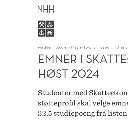
EMNER
HOVEDME
I
SKATTEØKONOMI
Forsiden
Studier
Master i økonomi og administrasjo
(STØTTEPROFIL)
EMNER I SKATT
START
HØST 2024
FØR
Studenter med Skatteøko
HØST
støtteprofil skal velge emn
2024
22,5 studiepoeng fra listen