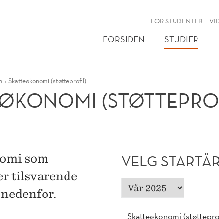
NY
FOR STUDENTER
VI
FORSIDEN
STUDIER
n
Skatteøkonomi (støtteprofil)
EØKONOMI (STØTTEPROF
nomi som
VELG STARTÅR
er tilsvarende
 nedenfor.
Skatteøkonomi (støtteprof