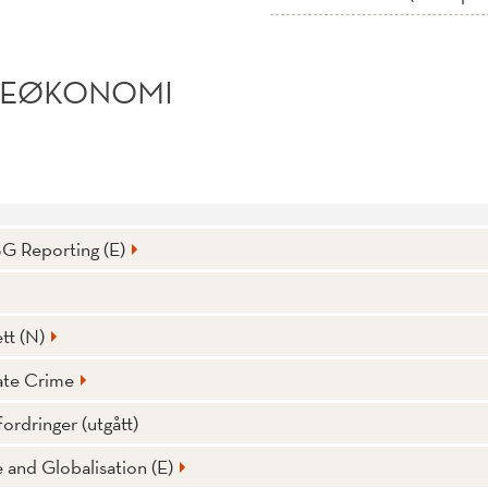
TTEØKONOMI
SG Reporting (E)
ett (N)
ate Crime
ordringer (utgått)
e and Globalisation (E)