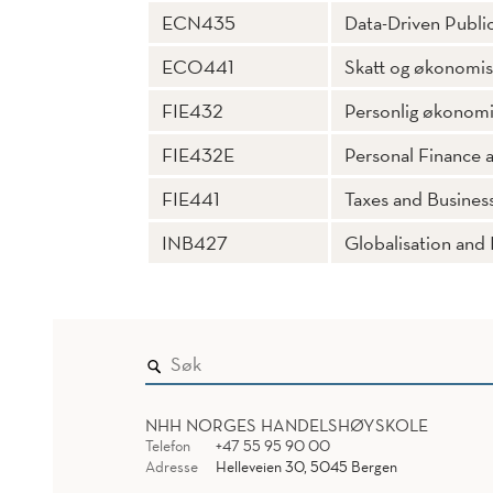
ECN435
Data-Driven Public
ECO441
Skatt og økonomisk
FIE432
Personlig økonomi
FIE432E
Personal Finance a
FIE441
Taxes and Business
INB427
Globalisation and
NHH NORGES HANDELSHØYSKOLE
Telefon
+47 55 95 90 00
Adresse
Helleveien 30, 5045 Bergen