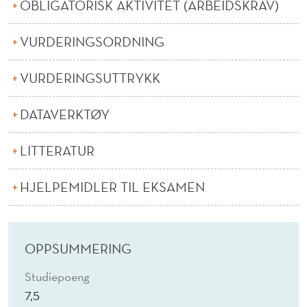
N
OBLIGATORISK AKTIVITET (ARBEIDSKRAV)
O
VURDERINGSORDNING
M
VURDERINGSUTTRYKK
I
(
DATAVERKTØY
N
LITTERATUR
)
HJELPEMIDLER TIL EKSAMEN
OPPSUMMERING
Studiepoeng
7,5