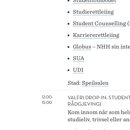
Studentombodet
Studie
rettleiing
Student Counselling
(
Karriererettleiing
Globus
– NHH sin inte
SUA
UDI
Stad:
Speilsalen
VALFRI DROP-IN: STUDEN
12:00-
15:00
RÅDGJEVING)
Kom innom når som hels
studieliv, trivsel eller 