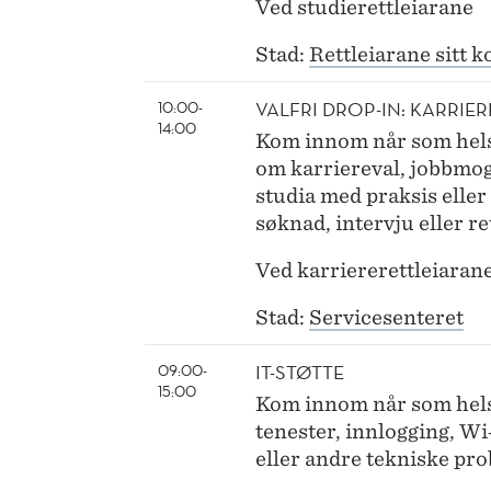
Ved studierettleiarane
Stad:
Rettleiarane sitt k
VALFRI DROP-IN: KARRIE
10:00-
14:00
Kom innom når som helst
om karriereval, jobbmog
studia med praksis eller 
søknad, intervju eller re
Ved karriererettleiaran
Stad:
Servicesenteret
IT-STØTTE
09:00-
15:00
Kom innom når som helst
tenester, innlogging, Wi
eller andre tekniske pr