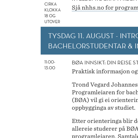
CIRKA
Sjå nhhs.no for progra
KLOKKA
18 OG
UTOVER
TYSDAG 11. AUGUST -
INTR
BACHELORSTUDENTAR
&
BØA INNSIKT: DIN REISE S
11:00-
13:00
Praktisk informasjon o
Trond Vegard Johanness
Programleiaren for bach
(BØA) vil gi ei oriente
oppbygginga av studiet.
Etter orienteringa blir
allereie studerer på BØA
programleiaren. Samtalen