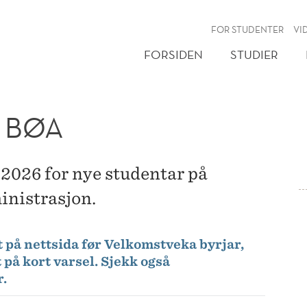
NY
FOR STUDENTER
VI
FORSIDEN
STUDIER
 BØA
2026 for nye studentar på
inistrasjon.
 på nettsida før Velkomstveka byrjar,
på kort varsel. Sjekk også
r.