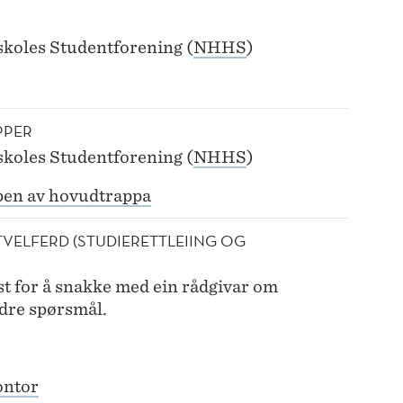
koles Studentforening (
NHHS
)
PPER
koles Studentforening (
NHHS
)
pen av hovudtrappa
TVELFERD (STUDIERETTLEIING OG
t for å snakke med ein rådgivar om
andre spørsmål.
ontor