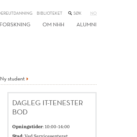
SØK
DEREUTDANNING
BIBLIOTEKET
NO
I
NETTSTEDET
FORSKNING
OM NHH
ALUMNI
Ny student
DAGLEG IT-TENESTER
BOD
Opningstider
: 10:00-14:00
Stad
: Ved
Servicesenteret