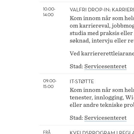
VALFRI DROP-IN: KARRIE
10:00-
14:00
Kom innom når som helst
om karriereval, jobbmog
studia med praksis eller 
søknad, intervju eller re
Ved karriererettleiaran
Stad:
Servicesenteret
IT-STØTTE
09:00-
15:00
Kom innom når som helst
tenester, innlogging, Wi
eller andre tekniske pr
Stad:
Servicesenteret
KVELDSPROGRAM I REGI 
FRÅ