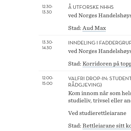
Å UTFORSKE NHHS
12:30-
13:30
ved Norges Handelshøys
Stad:
Aud Max
INNDELING I FADDERGRU
13.30-
14:30
ved Norges Handelshøys
Stad:
Korridoren på top
VALFRI DROP-IN: STUDEN
12:00-
15:00
RÅDGJEVING)
Kom innom når som hels
studieliv, trivsel eller 
Ved studierettleiarane
Stad:
Rettleiarane sitt k