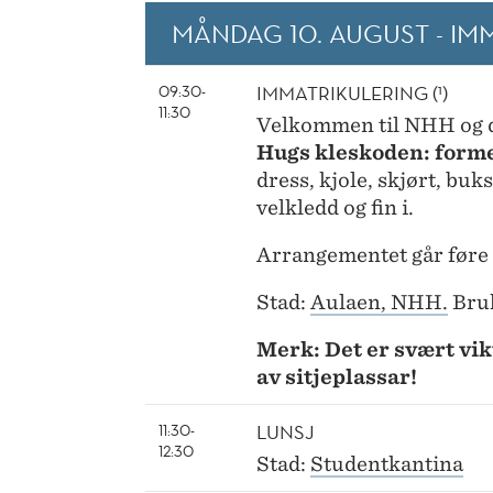
MÅNDAG 10. AUGUST -
IM
IMMATRIKULERING (¹)
09:30-
11:30
Velkommen til NHH og d
Hugs kleskoden: forme
dress, kjole, skjørt, bu
velkledd og fin i.
Arrangementet går føre 
Stad:
Aulaen, NHH.
Bru
Merk: Det er svært vikt
av sitjeplassar!
LUNSJ
11:30-
12:30
Stad:
Studentkantina