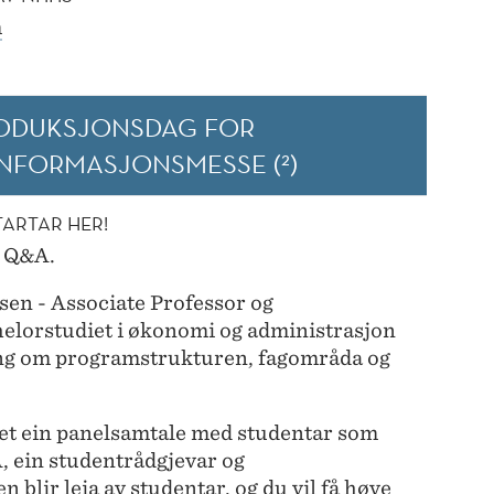
m
ODUKSJONSDAG FOR
INFORMASJONSMESSE
(²)
TARTAR HER!
g Q&A.
en - Associate Professor
og
elorstudiet i økonomi og administrasjon
ring om programstrukturen, fagområda og
 det ein panelsamtale med studentar som
, ein studentrådgjevar og
 blir leia av studentar, og du vil få høve