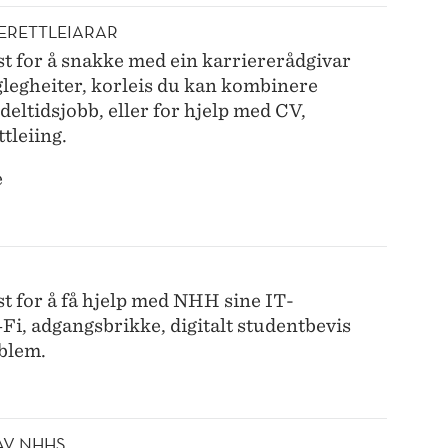
RERETTLEIARAR
 for å snakke med ein karriererådgivar
legheiter, korleis du kan kombinere
deltidsjobb, eller for hjelp med CV,
ttleiing.
e
 for å få hjelp med NHH sine IT-
‑Fi, adgangsbrikke, digitalt studentbevis
oblem.
AV NHHS