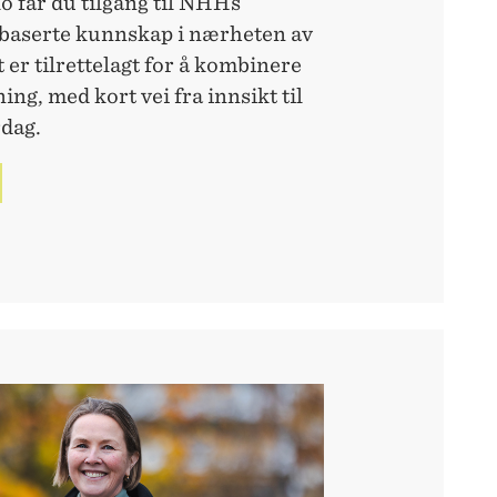
får du tilgang til NHHs
sbaserte kunnskap i nærheten av
 er tilrettelagt for å kombinere
ng, med kort vei fra innsikt til
rdag.