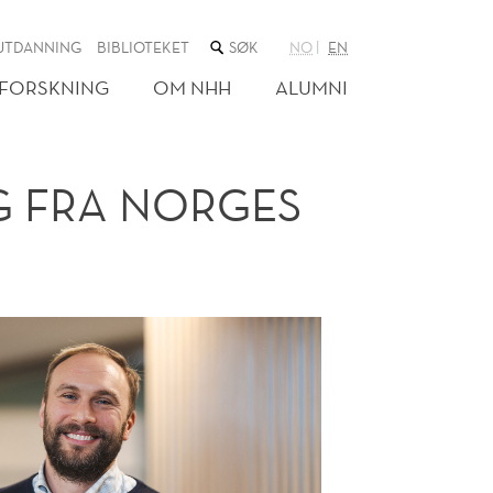
SØK
UTDANNING
BIBLIOTEKET
NO
EN
I
NETTSTEDET
FORSKNING
OM NHH
ALUMNI
G FRA NORGES