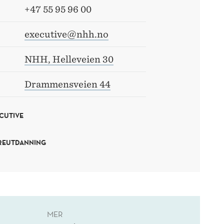
+47 55 95 96 00
executive@nhh.no
NHH, Helleveien 30
Drammensveien 44
CUTIVE
EREUTDANNING
MER