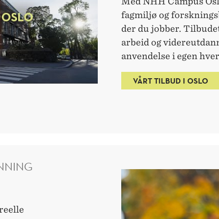
Med NHH Campus Oslo 
fagmiljø og forskning
der du jobber. Tilbudet
arbeid og videreutdanni
anvendelse i egen hve
VÅRT TILBUD I OSLO
NNING
reelle