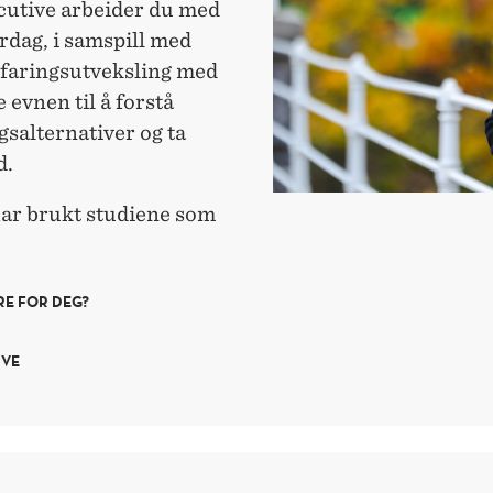
cutive arbeider du med
rdag, i samspill med
rfaringsutveksling med
 evnen til å forstå
alternativer og ta
d.
har brukt studiene som
RE FOR DEG?
IVE