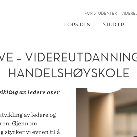
NY
FOR STUDENTER
VIDERE
FORSIDEN
STUDIER
VE – VIDEREUTDANNIN
HANDELSHØYSKOLE
vikling av ledere over
tvikling av ledere og
eren. Gjennom
 styrker vi evnen til å