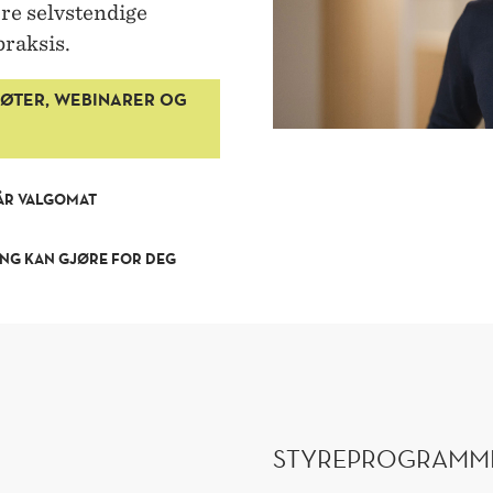
øre selvstendige
praksis.
ØTER, WEBINARER OG
VÅR VALGOMAT
ING KAN GJØRE FOR DEG
STYREPROGRAMM