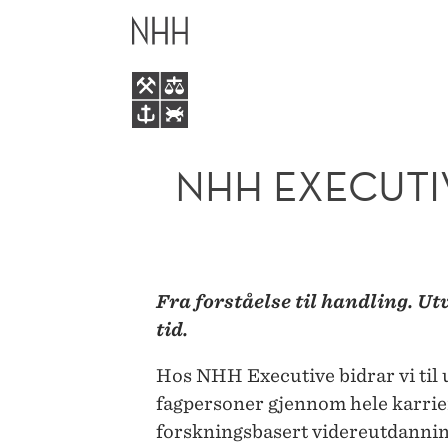
NHH
HOVEDME
EXECUTIVE
–
VIDEREUTDANNING
NHH EXECUTI
FRA
NORGES
Fra forståelse til handling. Ut
HANDELSHØYSKOLE
tid.
Hos NHH Executive bidrar vi til u
fagpersoner gjennom hele karri
forskningsbasert videreutdanning