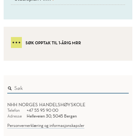
S
T
E
R
SØK OPPTAK TIL 1-ÅRIG MRR
I
R
E
T
T
S
NHH NORGES HANDELSHØYSKOLE
Telefon
+47 55 95 90 00
V
Adresse
Helleveien 30, 5045 Bergen
I
Personvernerklæring og informasjonskapsler