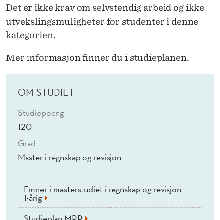
U
Det er ikke krav om selvstendig arbeid og ikke
D
utvekslingsmuligheter for studenter i denne
kategorien.
E
N
Mer informasjon finner du i studieplanen.
T
OM STUDIET
E
R
Studiepoeng
120
M
Grad
E
Master i regnskap og revisjon
D
M
Emner i masterstudiet i regnskap og revisjon -
1-årig
A
Studieplan MRR