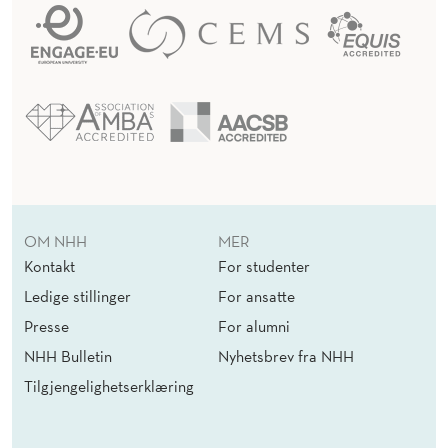
T
E
N
S
K
A
P
OM NHH
MER
Kontakt
For studenter
Ledige stillinger
For ansatte
Presse
For alumni
NHH Bulletin
Nyhetsbrev fra NHH
Tilgjengelighetserklæring