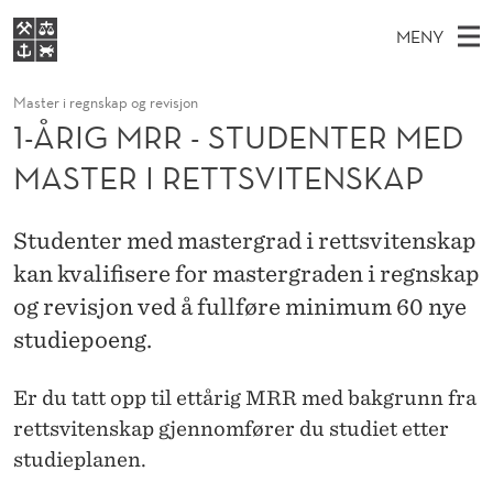
1
MENY
-
H
NO
S
Å
FOR STUDENTER
Master i regnskap og revisjon
O
Ø
K
VIDEREUTDANNING
1-ÅRIG MRR - STUDENTER MED
R
I
V
BIBLIOTEKET
N
E
MASTER I RETTSVITENSKAP
E
I
T
Forsiden
T
D
S
G
T
Studier
M
Studenter med mastergrad i rettsvitenskap
E
M
D
E
kan kvalifisere for mastergraden i regnskap
Forskning
E
T
R
N
og revisjon ved å fullføre minimum 60 nye
Om NHH
Y
R
studiepoeng.
Alumni
-
Er du tatt opp til ettårig MRR med bakgrunn fra
S
rettsvitenskap gjennomfører du studiet etter
T
studieplanen.