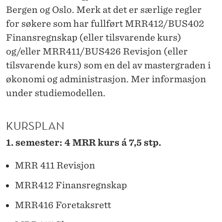
I
Bergen og Oslo. Merk at det er særlige regler
G
for søkere som har fullført MRR412/BUS402
Finansregnskap (eller tilsvarende kurs)
M
og/eller MRR411/BUS426 Revisjon (eller
R
tilsvarende kurs) som en del av mastergraden i
R
økonomi og administrasjon. Mer informasjon
under studiemodellen.
2
0
KURSPLAN
1
1. semester: 4 MRR kurs á 7,5 stp.
7
MRR 411 Revisjon
MRR412 Finansregnskap
MRR416 Foretaksrett