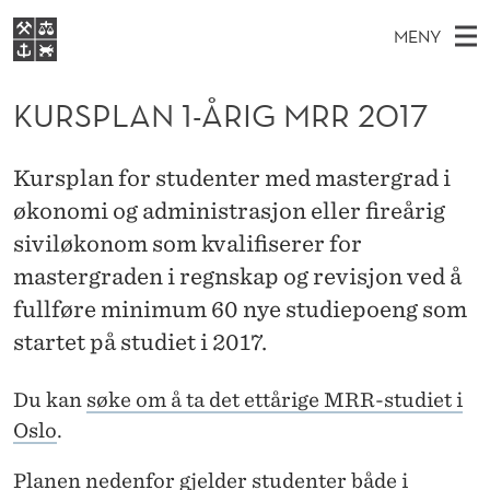
K
MENY
U
H
NO
S
R
FOR STUDENTER
O
Ø
KURSPLAN 1-ÅRIG MRR 2017
K
VIDEREUTDANNING
S
I
V
BIBLIOTEKET
N
E
E
P
Kursplan for studenter med mastergrad i
T
Forsiden
T
D
økonomi og administrasjon eller fireårig
S
L
T
Studier
M
siviløkonom som kvalifiserer for
E
A
D
E
Forskning
E
mastergraden i regnskap og revisjon ved å
T
N
N
fullføre minimum 60 nye studiepoeng som
Om NHH
Y
1
startet på studiet i 2017.
Alumni
-
Du kan
søke om å ta det ettårige MRR-studiet i
Å
Oslo
.
R
Planen nedenfor gjelder studenter både i