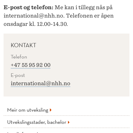
A
E-post og telefon:
Me kan i tillegg nås på
S
international@nhh.no. Telefonen er åpen
J
onsdagar kl. 12.00-14.30.
O
N
KONTAKT
E
Telefon
+47 55 95 92 00
R
E-post
international@nhh.no
Meir om utveksling
Utvekslingsstader, bachelor