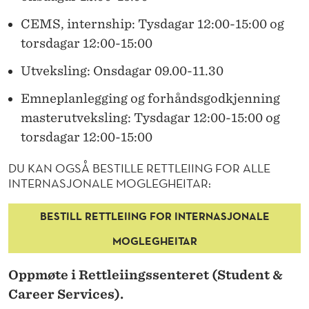
O
CEMS, internship: Tysdagar 12:00-15:00 og
N
torsdagar 12:00-15:00
F
Utveksling: Onsdagar 09.00-11.30
O
Emneplanlegging og forhåndsgodkjenning
R
masterutveksling: Tysdagar 12:00-15:00 og
I
torsdagar 12:00-15:00
N
DU KAN OGSÅ BESTILLE RETTLEIING FOR ALLE
T
INTERNASJONALE MOGLEGHEITAR:
.
BESTILL RETTLEIING FOR INTERNASJONALE
R
MOGLEGHEITAR
E
Oppmøte i Rettleiingssenteret (Student &
L
Career Services).