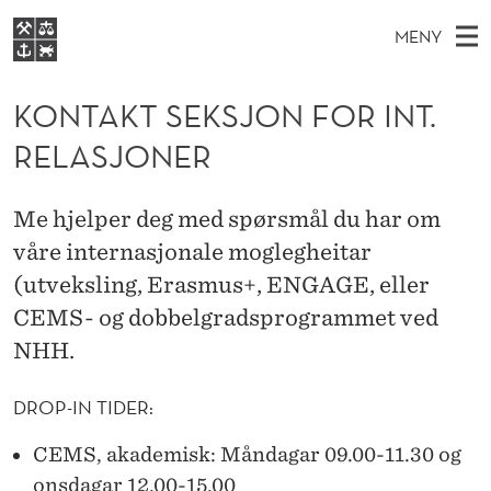
K
MENY
O
H
NO
EN
S
N
FOR STUDENTER
O
Ø
KONTAKT SEKSJON FOR INT.
K
VIDEREUTDANNING
T
I
V
RELASJONER
BIBLIOTEKET
N
E
E
A
T
Forsiden
T
D
S
K
Me hjelper deg med spørsmål du har om
T
Studier
M
E
våre internasjonale moglegheitar
T
D
E
Forskning
E
(utveksling, Erasmus+, ENGAGE, eller
T
S
N
Om NHH
CEMS- og dobbelgradsprogrammet ved
Y
E
NHH.
Alumni
K
DROP-IN TIDER:
S
CEMS, akademisk: Måndagar 09.00-11.30 og
J
onsdagar 12.00-15.00