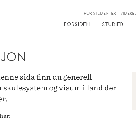
NY
FOR STUDENTER
VIDERE
FORSIDEN
STUDIER
SJON
enne sida finn du generell
 skulesystem og visum i land der
r.
her: