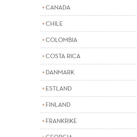
CANADA
CHILE
COLOMBIA
COSTA RICA
DANMARK
ESTLAND
FINLAND
FRANKRIKE
GEORGIA