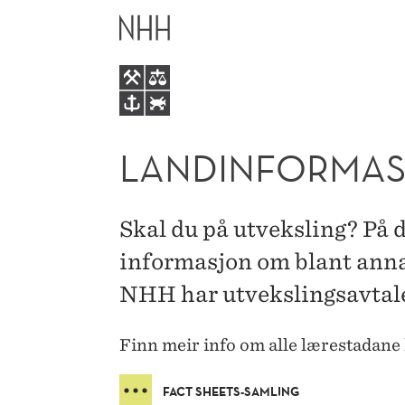
LANDINFORMASJON
HOVEDME
LANDINFORMA
Skal du på utveksling? På d
informasjon om blant anna
NHH har utvekslingsavtale
Finn meir info om alle lærestadane 
FACT SHEETS-SAMLING