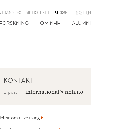
SØK
UTDANNING
BIBLIOTEKET
NO
EN
I
NETTSTEDET
FORSKNING
OM NHH
ALUMNI
KONTAKT
E-post
international@nhh.no
Meir om utveksling