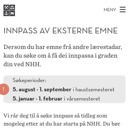
I
MENY
N
H
NO
EN
S
N
FOR STUDENTER
O
Ø
INNPASS AV EKSTERNE EMNE
K
VIDEREUTDANNING
P
I
V
BIBLIOTEKET
N
E
E
A
Dersom du har emne frå andre lærestadar,
T
Forsiden
T
D
kan du søke om å få dei innpassa i graden
S
S
T
Studier
M
din ved NHH.
E
S
D
E
Forskning
E
T
A
N
Søkeperioder:
Om NHH
!
Y
V
5. august - 1. september
i haustsemesteret
Alumni
5. januar - 1. februar
i vårsemesteret
E
K
Vi rår deg til å søke innpass så tidleg som
S
mogeleg etter at du har starta på NHH. Du bør