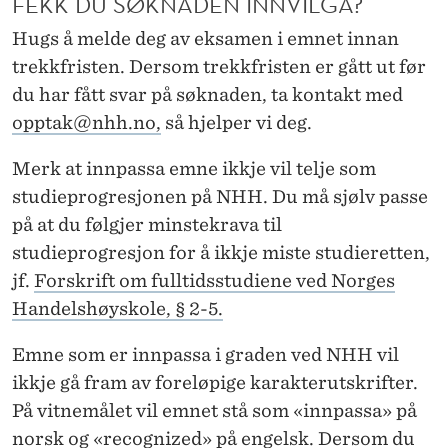
FEKK DU SØKNADEN INNVILGA?
Hugs å melde deg av eksamen i emnet innan
trekkfristen. Dersom trekkfristen er gått ut før
du har fått svar på søknaden, ta kontakt med
opptak@nhh.no,
så hjelper vi deg.
Merk at innpassa emne ikkje vil telje som
studieprogresjonen på NHH. Du må sjølv passe
på at du følgjer minstekrava til
studieprogresjon for å ikkje miste studieretten,
jf.
Forskrift om fulltidsstudiene ved Norges
Handelshøyskole, § 2-5.
Emne som er innpassa i graden ved NHH vil
ikkje gå fram av foreløpige karakterutskrifter.
På vitnemålet vil emnet stå som «innpassa» på
norsk og «recognized» på engelsk. Dersom du