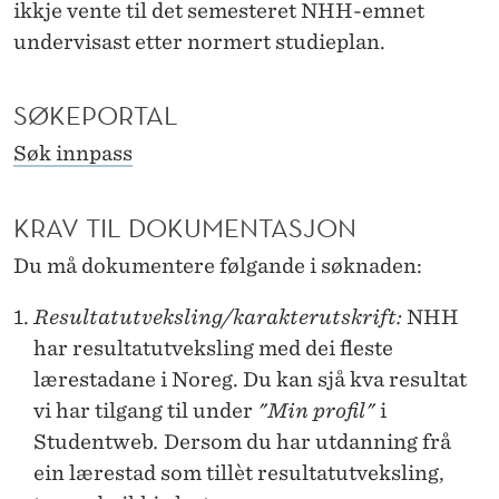
T
ikkje vente til det semesteret NHH-emnet
undervisast etter normert studieplan.
E
R
SØKEPORTAL
N
Søk innpass
E
E
KRAV TIL DOKUMENTASJON
M
Du må dokumentere følgande i søknaden:
N
Resultatutveksling/karakterutskrift:
NHH
E
har resultatutveksling med dei fleste
lærestadane i Noreg. Du kan sjå kva resultat
vi har tilgang til under
"Min profil"
i
Studentweb
.
Dersom du har utdanning frå
ein lærestad som tillèt resultatutveksling,