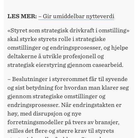
T
I
LES MER:
– Gir umiddelbar nytteverdi
L
«Styret som strategisk drivkraft i omstilling»
L
skal styrke styrets rolle i strategiske
I
omstillinger og endringsprosesser, og hjelpe
N
deltakerne å utvikle profesjonell og
strategisk eierstyring gjennom casearbeid.
G
?
– Beslutninger i styrerommet får til syvende
og sist betydning for hvordan man klarer seg
gjennom strategiske omstillinger og
endringsprosesser. Når endringstakten er
høy, med disrupsjon og nye
forretningsmodeller på tvers av bransjer,
stilles det flere og større krav til styrets