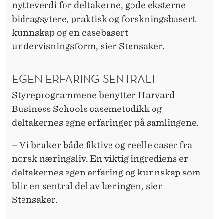
R
nytteverdi for deltakerne, gode eksterne
I
bidragsytere, praktisk og forskningsbasert
kunnskap og en casebasert
V
undervisningsform, sier Stensaker.
K
R
EGEN ERFARING SENTRALT
A
Styreprogrammene benytter Harvard
F
Business Schools casemetodikk og
deltakernes egne erfaringer på samlingene.
T
I
– Vi bruker både fiktive og reelle caser fra
norsk næringsliv. En viktig ingrediens er
O
deltakernes egen erfaring og kunnskap som
M
blir en sentral del av læringen, sier
S
Stensaker.