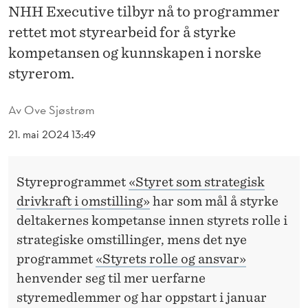
Y
NHH Executive tilbyr nå to programmer
R
rettet mot styrearbeid for å styrke
kompetansen og kunnskapen i norske
E
styrerom.
T
S
Av
Ove Sjøstrøm
R
21. mai 2024 13:49
O
Styreprogrammet
«Styret som strategisk
L
drivkraft i omstilling»
har som mål å styrke
L
deltakernes kompetanse innen styrets rolle i
E
strategiske omstillinger, mens det nye
S
programmet
«Styrets rolle og ansvar»
henvender seg til mer uerfarne
O
styremedlemmer og har oppstart i januar