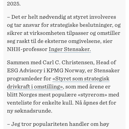
M
2025.
S
– Det er helt nødvendig at styret involveres
T
og tar ansvar for strategiske beslutninger, og
R
sikrer at virksomheten tilpasser og omstiller
seg raskt til de eksterne omgivelsene, sier
A
NHH-professor
Inger Stensaker.
T
Sammen med Carl C. Christensen, Head of
E
ESG Advisory i KPMG Norway, er Stensaker
G
programleder for
«Styret som strategisk
I
drivkraft i omstilling»
, som med årene er
blitt Norges mest populære «styrerom» med
S
venteliste for enkelte kull. Nå åpnes det for
K
ny søknadsrunde.
D
– Jeg tror populariteten handler om høy