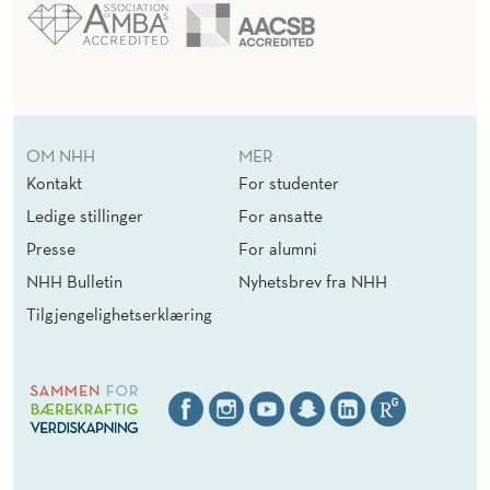
OM NHH
MER
Kontakt
For studenter
Ledige stillinger
For ansatte
Presse
For alumni
NHH Bulletin
Nyhetsbrev fra NHH
Tilgjengelighetserklæring