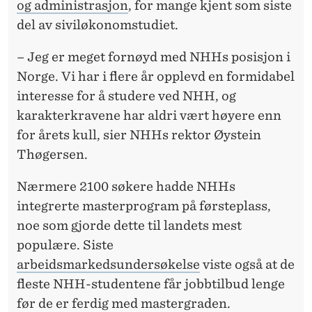
Å
og administrasjon
, for mange kjent som siste
del av siviløkonomstudiet.
F
T
– Jeg er meget fornøyd med NHHs posisjon i
Norge. Vi har i flere år opplevd en formidabel
-
interesse for å studere ved NHH, og
R
karakterkravene har aldri vært høyere enn
A
for årets kull, sier NHHs rektor Øystein
Thøgersen.
N
G
Nærmere 2100 søkere hadde NHHs
integrerte masterprogram på førsteplass,
E
noe som gjorde dette til landets mest
R
populære. Siste
I
arbeidsmarkedsundersøkelse
viste også at de
fleste NHH-studentene får jobbtilbud lenge
N
før de er ferdig med mastergraden.