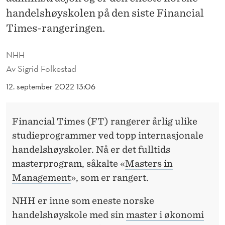
B
handelshøyskolen på den siste Financial
E
Times-rangeringen.
S
NHH
T
Av
Sigrid Folkestad
E
12. september 2022 13:06
M
A
Financial Times (FT) rangerer årlig ulike
S
studieprogrammer ved topp internasjonale
handelshøyskoler. Nå er det fulltids
T
masterprogram, såkalte «
Masters in
E
Management
», som er rangert.
R
NHH er inne som eneste norske
P
handelshøyskole med sin
master i økonomi