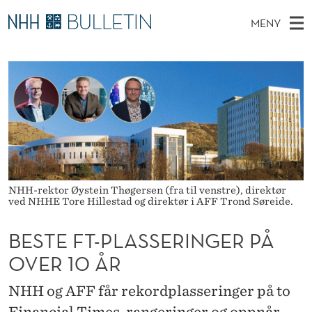
B
MENY
E
H
NO
EN
TIL WWW.NHH.NO
S
S
O
Ø
K
Stipendiater og nye forskerprofiler
V
I
T
N
E
Disputaser
E
E
T
T
D
Ekspertutvalg
S
F
T
M
E
Om Bulletin
D
T
E
E
T
N
-
NHH-rektor Øystein Thøgersen (fra til venstre), direktør
ved NHHE Tore Hillestad og direktør i AFF Trond Søreide.
Y
P
BESTE FT-PLASSERINGER PÅ
L
OVER 10 ÅR
A
S
NHH og AFF får rekordplasseringer på to