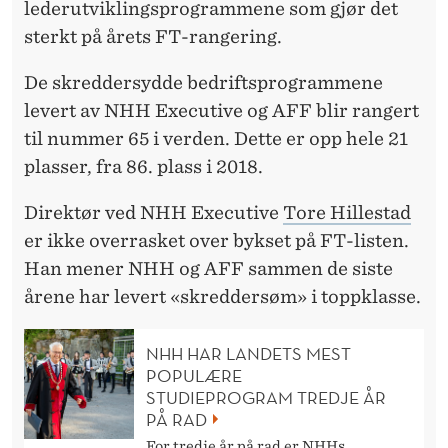
lederutviklingsprogrammene som gjør det
sterkt på årets FT-rangering.
De skreddersydde bedriftsprogrammene
levert av NHH Executive og AFF blir rangert
til nummer 65 i verden. Dette er opp hele 21
plasser, fra 86. plass i 2018.
Direktør ved NHH Executive
Tore Hillestad
er ikke overrasket over bykset på FT-listen.
Han mener NHH og AFF sammen de siste
årene har levert «skreddersøm» i toppklasse.
NHH HAR LANDETS MEST
POPULÆRE
STUDIEPROGRAM TREDJE ÅR
PÅ RAD
For tredje år på rad er NHHs