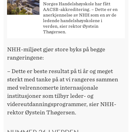
E
Norges Handelshøyskole har fått
AACSB-akkreditering. – Dette er en
R
anerkjennelse av NHH som en av de
ledende handelshøyskolene i
1
verden, sier rektor Øystein
Thøgersen.
0
Å
NHH-miljøet gjør store byks på begge
R
rangeringene:
– Dette er beste resultat på ti år og meget
sterkt med tanke på at vi rangeres sammen
med velrennomerte internasjonale
institusjoner som tilbyr leder- og
videreutdanningsprogrammer, sier NHH-
rektor Øystein Thøgersen.
NUMMER 26 I VERDEN