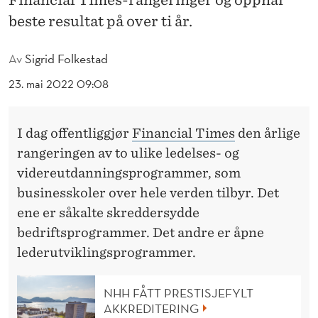
Financial Times-rangeringer og oppnår
S
beste resultat på over ti år.
E
R
Av
Sigrid Folkestad
I
23. mai 2022 09:08
N
I dag offentliggjør
Financial Times
den årlige
G
rangeringen av to ulike ledelses- og
E
videreutdanningsprogrammer, som
R
businesskoler over hele verden tilbyr. Det
ene er såkalte skreddersydde
P
bedriftsprogrammer. Det andre er åpne
Å
lederutviklingsprogrammer.
O
NHH FÅTT PRESTISJEFYLT
V
AKKREDITERING