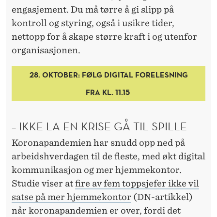
engasjement. Du må tørre å gi slipp på
kontroll og styring, også i usikre tider,
nettopp for å skape større kraft i og utenfor
organisasjonen.
28. OKTOBER: FØLG DIGITAL FORELESNING
FRA KL. 11.15
– IKKE LA EN KRISE GÅ TIL SPILLE
Koronapandemien har snudd opp ned på
arbeidshverdagen til de fleste, med økt digital
kommunikasjon og mer hjemmekontor.
Studie viser at
fire av fem toppsjefer ikke vil
satse på mer hjemmekontor
(DN-artikkel)
når koronapandemien er over, fordi det