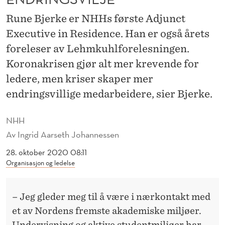
L
Rune Bjerke er NHHs første Adjunct
N
Executive in Residence. Han er også årets
H
foreleser av Lehmkuhlforelesningen.
H
Koronakrisen gjør alt mer krevende for
:
ledere, men kriser skaper mer
endringsvillige medarbeidere, sier Bjerke.
–
K
NHH
R
Av
Ingrid Aarseth Johannessen
I
28. oktober 2020 08:11
Organisasjon og ledelse
S
E
– Jeg gleder meg til å være i nærkontakt med
R
et av Nordens fremste akademiske miljøer.
Undervisning og aktive studentmiljøer har