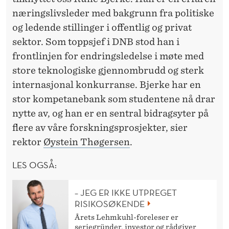
næringslivsleder med bakgrunn fra politiske
og ledende stillinger i offentlig og privat
sektor. Som toppsjef i DNB stod han i
frontlinjen for endringsledelse i møte med
store teknologiske gjennombrudd og sterk
internasjonal konkurranse. Bjerke har en
stor kompetanebank som studentene nå drar
nytte av, og han er en sentral bidragsyter på
flere av våre forskningsprosjekter, sier
rektor
Øystein Thøgersen
.
LES OGSÅ:
– JEG ER IKKE UTPREGET
RISIKOSØKENDE
Årets Lehmkuhl-foreleser er
seriegründer, investor og rådgiver