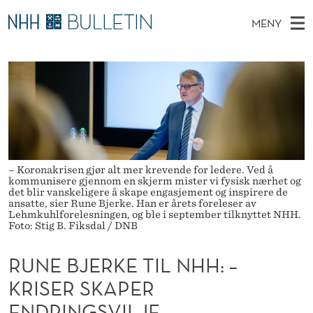
R
MENY
U
H
NO
TIL WWW.NHH.NO
S
N
O
Ø
K
Stipendiater og nye forskerprofiler
V
I
E
N
E
Disputaser
E
B
T
T
D
Ekspertutvalg
S
J
T
M
E
Om Bulletin
D
E
E
E
– Koronakrisen gjør alt mer krevende for ledere. Ved å
T
kommunisere gjennom en skjerm mister vi fysisk nærhet og
N
R
det blir vanskeligere å skape engasjement og inspirere de
ansatte, sier Rune Bjerke. Han er årets foreleser av
Y
K
Lehmkuhlforelesningen, og ble i september tilknyttet NHH.
Foto: Stig B. Fiksdal / DNB
E
RUNE BJERKE TIL NHH: –
T
KRISER SKAPER
I
ENDRINGSVILJE