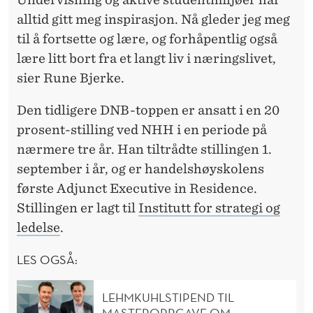
S
alltid gitt meg inspirasjon. Nå gleder jeg meg
K
til å fortsette og lære, og forhåpentlig også
A
lære litt bort fra et langt liv i næringslivet,
sier Rune Bjerke.
P
E
Den tidligere DNB-toppen er ansatt i en 20
prosent-stilling ved NHH i en periode på
R
nærmere tre år. Han tiltrådte stillingen 1.
E
september i år, og er handelshøyskolens
N
første Adjunct Executive in Residence.
D
Stillingen er lagt til
Institutt for strategi og
ledelse
.
R
LES OGSÅ:
I
N
LEHMKUHLSTIPEND TIL
MASTEROPPGAVE OM