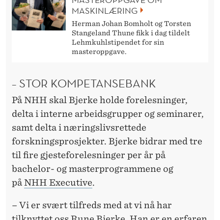
G
MASKINLÆRING
S
Herman Johan Bomholt og Torsten
Stangeland Thune fikk i dag tildelt
V
Lehmkuhlstipendet for sin
masteroppgave.
I
L
– STOR KOMPETANSEBANK
J
På NHH skal Bjerke holde forelesninger,
E
delta i interne arbeidsgrupper og seminarer,
samt delta i næringslivsrettede
forskningsprosjekter. Bjerke bidrar med tre
til fire gjesteforelesninger per år på
bachelor- og masterprogrammene og
på
NHH Executive
.
– Vi er svært tilfreds med at vi nå har
tilknyttet oss Rune Bjerke. Han er en erfaren