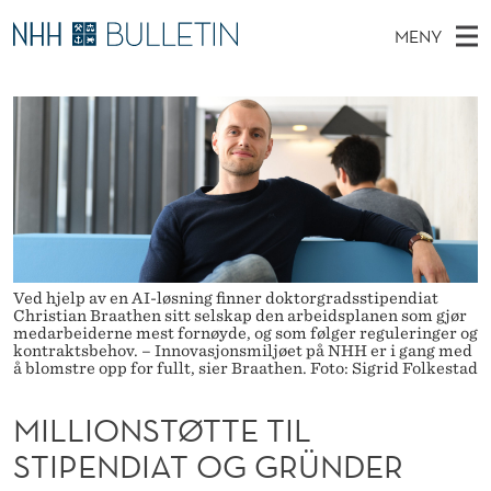
M
MENY
I
H
NO
EN
TIL WWW.NHH.NO
S
L
O
Ø
K
Stipendiater og nye forskerprofiler
V
I
L
N
E
Disputaser
E
I
T
T
D
Ekspertutvalg
S
O
T
M
E
Om Bulletin
D
N
E
E
T
N
S
Ved hjelp av en AI-løsning finner doktorgradsstipendiat
Christian Braathen sitt selskap den arbeidsplanen som gjør
Y
T
medarbeiderne mest fornøyde, og som følger reguleringer og
kontraktsbehov. – Innovasjonsmiljøet på NHH er i gang med
å blomstre opp for fullt, sier Braathen. Foto: Sigrid Folkestad
Ø
T
MILLIONSTØTTE TIL
T
STIPENDIAT OG GRÜNDER