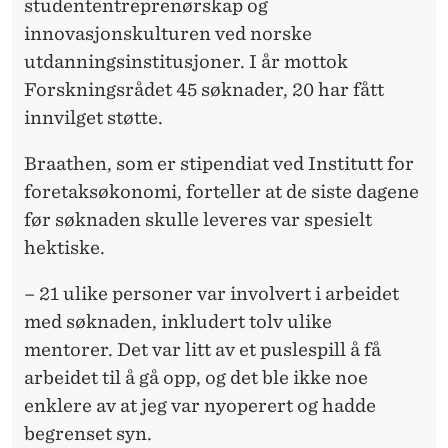
A
studententreprenørskap og
innovasjonskulturen ved norske
T
utdanningsinstitusjoner. I år mottok
O
Forskningsrådet 45 søknader, 20 har fått
G
innvilget støtte.
G
Braathen, som er stipendiat ved Institutt for
R
foretaksøkonomi, forteller at de siste dagene
før søknaden skulle leveres var spesielt
Ü
hektiske.
N
– 21 ulike personer var involvert i arbeidet
D
med søknaden, inkludert tolv ulike
E
mentorer. Det var litt av et puslespill å få
R
arbeidet til å gå opp, og det ble ikke noe
enklere av at jeg var nyoperert og hadde
begrenset syn.