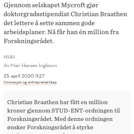
E
Gjennom selskapet Mycroft gjør
T
doktorgradsstipendiat Christian Braathen
det lettere å sette sammen gode
I
arbeidsplaner. Nå får han én million fra
L
Forskningsrådet.
S
NHH
T
Av
Mari Hansen Ingleson
I
23. april 2020 11:27
P
Innovasjon og entreprenørskap
E
N
Christian Braathen har fått en million
kroner gjennom STUD-ENT-ordningen til
D
Forskningsrådet. Med denne ordningen
I
ønsker Forskningsrådet å styrke