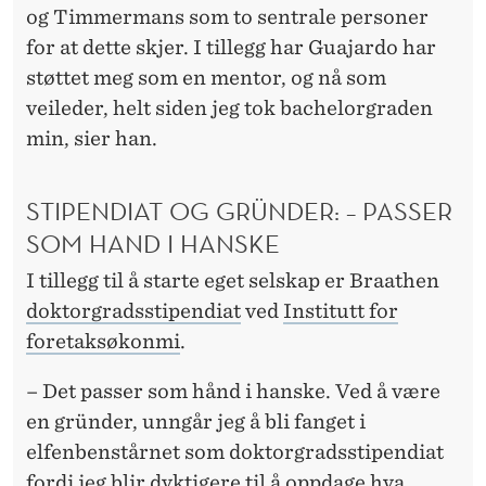
og Timmermans som to sentrale personer
for at dette skjer. I tillegg har Guajardo har
støttet meg som en mentor, og nå som
veileder, helt siden jeg tok bachelorgraden
min, sier han.
STIPENDIAT OG GRÜNDER: – PASSER
SOM HAND I HANSKE
I tillegg til å starte eget selskap er Braathen
doktorgradsstipendiat
ved
Institutt for
foretaksøkonmi
.
– Det passer som hånd i hanske. Ved å være
en gründer, unngår jeg å bli fanget i
elfenbenstårnet som doktorgradsstipendiat
fordi jeg blir dyktigere til å oppdage hva