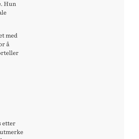
e. Hun
ale
ket med
or å
rteller
 etter
e utmerke