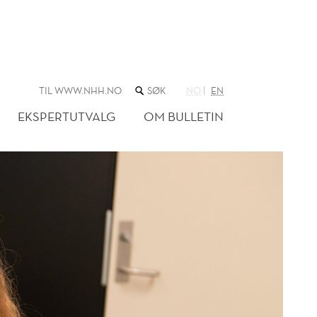
SØK
TIL WWW.NHH.NO
NO
EN
I
NETTSTEDET
EKSPERTUTVALG
OM BULLETIN