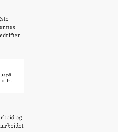
gste
hennes
edrifter.
hus på
landet
rbeid og
marbeidet