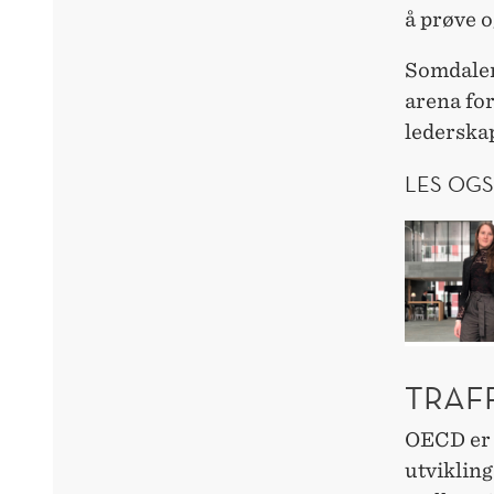
å prøve o
Somdalen
arena for
lederska
LES OGS
TRAF
OECD er 
utviklin