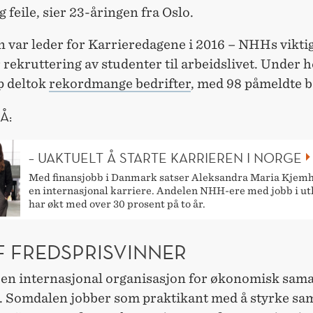
g feile, sier 23-åringen fra Oslo.
 var leder for Karrieredagene i 2016 – NHHs vikti
 rekruttering av studenter til arbeidslivet. Under 
p deltok
rekordmange bedrifter
, med 98 påmeldte b
Å:
– UAKTUELT Å STARTE KARRIEREN I NORGE
Med finansjobb i Danmark satser Aleksandra Maria Kjem
en internasjonal karriere. Andelen NHH-ere med jobb i ut
har økt med over 30 prosent på to år.
F FREDSPRISVINNER
en internasjonal organisasjon for økonomisk sama
g. Somdalen jobber som praktikant med å styrke sa