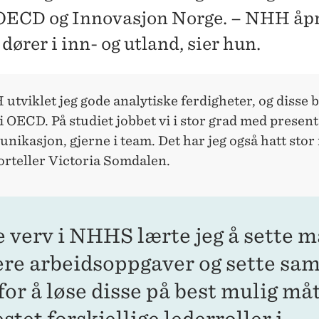
 OECD og Innovasjon Norge. – NHH åp
ører i inn- og utland, sier hun.
utviklet jeg gode analytiske ferdigheter, og disse 
i OECD. På studiet jobbet vi i stor grad med presen
ikasjon, gjerne i team. Det har jeg også hatt stor n
orteller Victoria Somdalen.
e verv i NHHS lærte jeg å sette m
ere arbeidsoppgaver og sette s
for å løse disse på best mulig måt