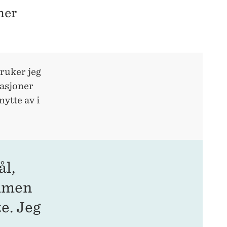
ner
bruker jeg
tasjoner
ytte av i
ål,
ammen
e. Jeg