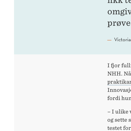
fikk t
omgive
prøve 
Victori
I fjor fu
NHH. Nå 
praktikan
Innovasjo
fordi hu
– I ulike
og sette 
testet fo