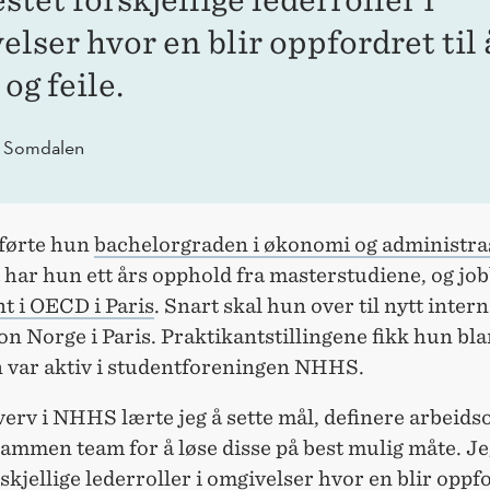
estet forskjellige lederroller i
lser hvor en blir oppfordret til 
og feile.
a Somdalen
llførte hun
bachelorgraden i økonomi og administra
har hun ett års opphold fra masterstudiene, og jo
t i OECD i Paris
. Snart skal hun over til nytt intern
n Norge i Paris. Praktikantstillingene fikk hun bl
n var aktiv i studentforeningen NHHS.
 verv i NHHS lærte jeg å sette mål, definere arbeid
sammen team for å løse disse på best mulig måte. Je
rskjellige lederroller i omgivelser hvor en blir oppfo