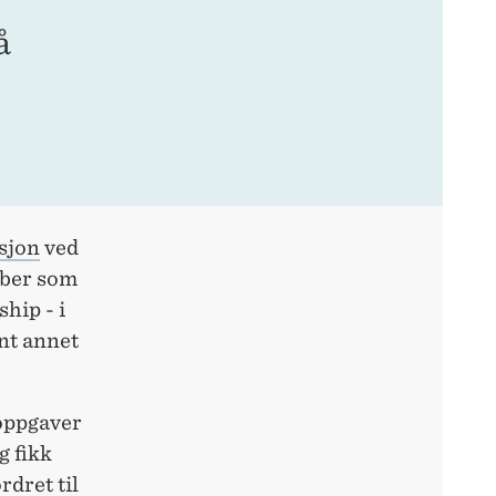
å
sjon
ved
bber som
ship - i
ant annet
soppgaver
g fikk
rdret til