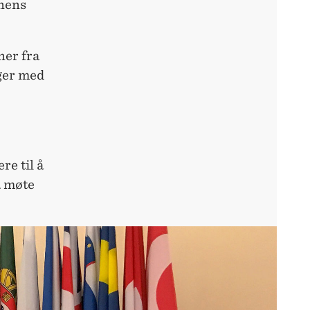
nens
ner fra
nger med
re til å
å møte