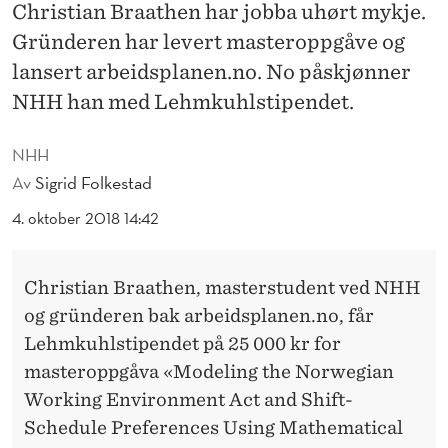
I
Christian Braathen har jobba uhørt mykje.
Gründeren har levert masteroppgåve og
T
lansert arbeidsplanen.no. No påskjønner
T
NHH han med Lehmkuhlstipendet.
A
NHH
V
Av
Sigrid Folkestad
E
4. oktober 2018 14:42
I
T
Christian Braathen, masterstudent ved NHH
Å
og gründeren bak arbeidsplanen.no, får
R
Lehmkuhlstipendet på 25 000 kr for
masteroppgåva «Modeling the Norwegian
Working Environment Act and Shift-
Schedule Preferences Using Mathematical