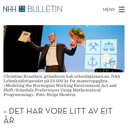
–
MENY
D
H
NO
TIL WWW.NHH.NO
S
E
O
Ø
K
Stipendiater og nye forskerprofiler
V
I
T
N
E
Disputaser
E
H
T
T
D
Ekspertutvalg
S
A
T
M
E
Om Bulletin
D
R
E
E
T
N
V
Christian Braathen, gründeren bak arbeidsplanen.no, fekk
Lehmkuhlstipendet på 25 000 kr for masteroppgåva
Y
«Modeling the Norwegian Working Environment Act and
O
Shift-Schedule Preferences Using Mathematical
Programming». Foto: Helge Skodvin
R
– DET HAR VORE LITT AV EIT
E
ÅR
L