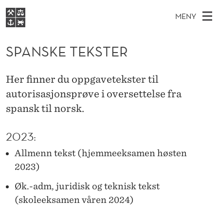
S
MENY
P
H
NO
S
A
FOR STUDENTER
O
Ø
SPANSKE TEKSTER
K
VIDEREUTDANNING
N
I
V
BIBLIOTEKET
N
E
E
S
Her finner du oppgavetekster til
T
Forsiden
T
D
autorisasjonsprøve i oversettelse fra
S
K
T
Studier
M
spansk til norsk.
E
E
D
E
Forskning
E
T
T
2023:
N
Om NHH
Y
E
Allmenn tekst (hjemmeeksamen høsten
Alumni
2023)
K
S
Øk.-adm, juridisk og teknisk tekst
(skoleeksamen våren 2024)
T