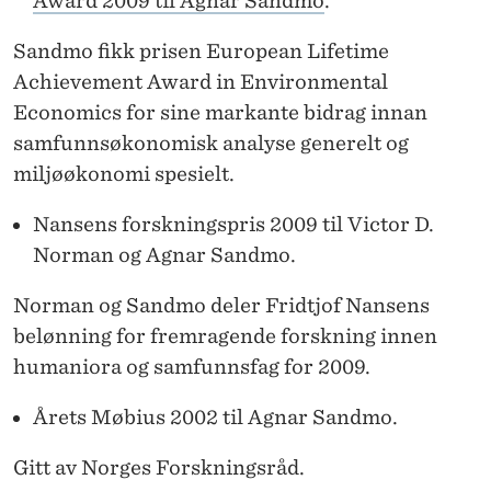
Award 2009 til Agnar Sandmo
.
K
I
Sandmo fikk prisen European Lifetime
Achievement Award in Environmental
N
Economics for sine markante bidrag innan
G
samfunnsøkonomisk analyse generelt og
S
miljøøkonomi spesielt.
P
Nansens forskningspris 2009 til Victor D.
R
Norman og Agnar Sandmo.
I
Norman og Sandmo deler Fridtjof Nansens
S
belønning for fremragende forskning innen
humaniora og samfunnsfag for 2009.
A
R
Årets Møbius 2002 til Agnar Sandmo.
T
Gitt av Norges Forskningsråd.