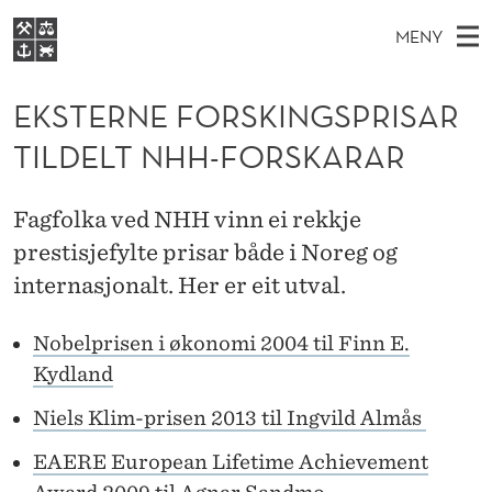
E
MENY
K
H
NO
EN
S
S
FOR STUDENTER
O
Ø
EKSTERNE FORSKINGSPRISAR
K
VIDEREUTDANNING
T
I
V
TILDELT NHH-FORSKARAR
BIBLIOTEKET
N
E
E
E
T
Forsiden
T
D
S
R
Fagfolka ved NHH vinn ei rekkje
T
Studier
M
E
prestisjefylte prisar både i Noreg og
N
D
E
Forskning
E
internasjonalt. Her er eit utval.
T
E
N
Om NHH
Y
F
Nobelprisen i økonomi 2004 til Finn E.
Alumni
Kydland
O
R
Niels Klim-prisen 2013 til Ingvild Almås
S
EAERE European Lifetime Achievement