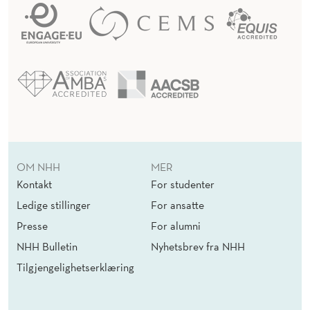
R
S
K
A
R
A
R
OM NHH
MER
Kontakt
For studenter
Ledige stillinger
For ansatte
Presse
For alumni
NHH Bulletin
Nyhetsbrev fra NHH
Tilgjengelighetserklæring