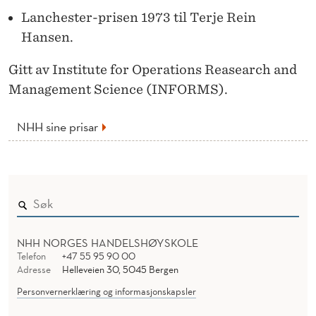
I
Lanchester-prisen 1973 til Terje Rein
L
Hansen.
D
Gitt av Institute for Operations Reasearch and
E
Management Science (INFORMS).
L
NHH sine prisar
T
N
H
H
-
NHH NORGES HANDELSHØYSKOLE
Telefon
+47 55 95 90 00
F
Adresse
Helleveien 30, 5045 Bergen
O
Personvernerklæring og informasjonskapsler