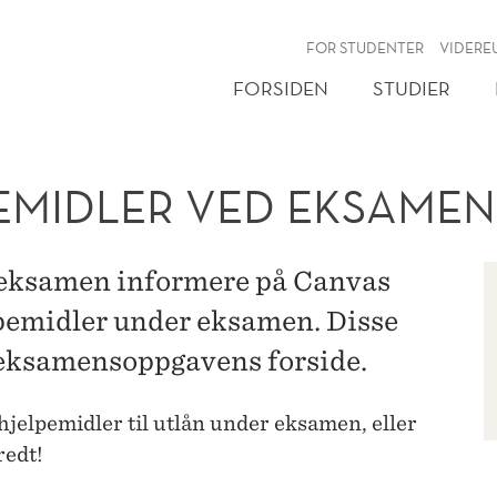
NY
FOR STUDENTER
VIDERE
FORSIDEN
STUDIER
PEMIDLER VED EKSAMEN
ør eksamen informere på Canvas
lpemidler under eksamen. Disse
å eksamensoppgavens forside.
jelpemidler til utlån under eksamen, eller
redt!