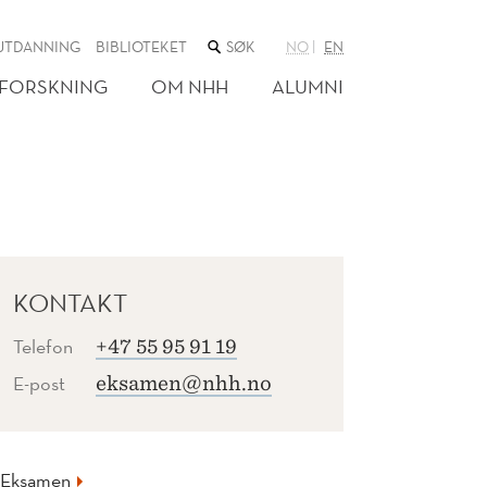
SØK
UTDANNING
BIBLIOTEKET
NO
EN
I
NETTSTEDET
FORSKNING
OM NHH
ALUMNI
KONTAKT
Telefon
+47 55 95 91 19
E-post
eksamen@nhh.no
Eksamen