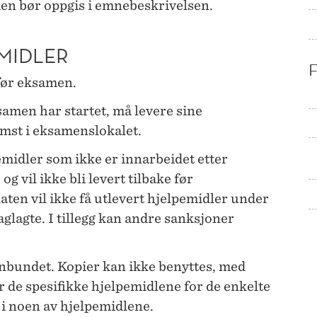
men bør oppgis i emnebeskrivelsen.
MIDLER
 før eksamen.
amen har startet, må levere sine
omst i eksamenslokalet.
emidler som ikke er innarbeidet etter
 og vil ikke bli levert tilbake før
ten vil ikke få utlevert hjelpemidler under
aglagte. I tillegg kan andre sanksjoner
nnbundet. Kopier kan ikke benyttes, med
 de spesifikke hjelpemidlene for de enkelte
g i noen av hjelpemidlene.