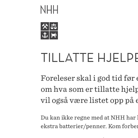
TILLATTE
HOVEDME
HJELPEMIDLER
VED
EKSAMEN
TILLATTE HJEL
Foreleser skal i god tid f
om hva som er tillatte hje
vil også være listet opp p
Du kan ikke regne med at NHH har h
ekstra batterier/penner. Kom forbe