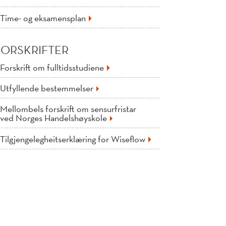
Time- og eksamensplan
FORSKRIFTER
Forskrift om fulltidsstudiene
Utfyllende bestemmelser
Mellombels forskrift om sensurfristar
ved Norges Handelshøyskole
Tilgjengelegheitserklæring for Wiseflow