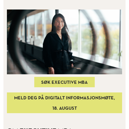
M
B
A
SØK EXECUTIVE MBA
MELD DEG PÅ DIGITALT INFORMASJONSMØTE,
18. AUGUST