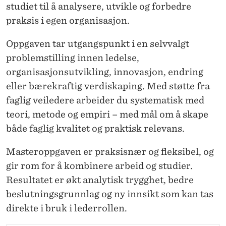
G
studiet til å analysere, utvikle og forbedre
E
praksis i egen organisasjon.
M
Oppgaven tar utgangspunkt i en selvvalgt
E
problemstilling innen ledelse,
organisasjonsutvikling, innovasjon, endring
N
eller bærekraftig verdiskaping. Med støtte fra
T
faglig veiledere arbeider du systematisk med
teori, metode og empiri – med mål om å skape
både faglig kvalitet og praktisk relevans.
Masteroppgaven er praksisnær og fleksibel, og
gir rom for å kombinere arbeid og studier.
Resultatet er økt analytisk trygghet, bedre
beslutningsgrunnlag og ny innsikt som kan tas
direkte i bruk i lederrollen.