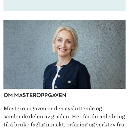
M
A
S
T
E
R
O
F
M
OM MASTEROPPGAVEN
A
N
Masteroppgaven er den avsluttende og
samlende delen av graden. Her får du anledning
A
til å bruke faglig innsikt, erfaring og verktøy fra