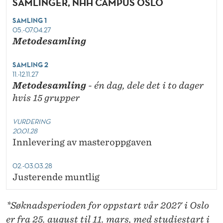
SAMLINGER, NHH CAMPUS OSLO
SAMLING 1
05.-07.04.27
Metodesamling
SAMLING 2
11.-12.11.27
Metodesamling
- én dag, dele det i to dager
hvis 15 grupper
VURDERING
20.01.28
Innlevering av masteroppgaven
02.-03.03.28
Justerende muntlig
*Søknadsperioden for oppstart vår 2027 i Oslo
er fra 25. august til 11. mars, med studiestart i