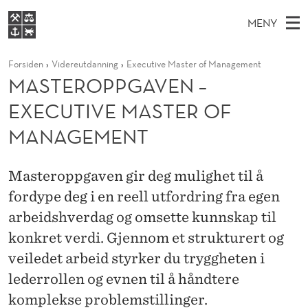
M
MENY
A
H
NO
S
S
FOR STUDENTER
Forsiden
Videreutdanning
Executive Master of Management
O
Ø
K
VIDEREUTDANNING
MASTEROPPGAVEN –
T
I
V
BIBLIOTEKET
N
E
EXECUTIVE MASTER OF
E
E
T
Forsiden
T
D
MANAGEMENT
S
R
T
Studier
M
E
O
D
E
Forskning
E
Masteroppgaven gir deg mulighet til å
T
P
N
fordype deg i en reell utfordring fra egen
Om NHH
Y
P
arbeidshverdag og omsette kunnskap til
Alumni
G
konkret verdi. Gjennom et strukturert og
veiledet arbeid styrker du tryggheten i
A
lederrollen og evnen til å håndtere
V
komplekse problemstillinger.