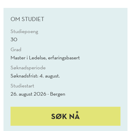
E
N
OM STUDIET
–
Studiepoeng
E
30
X
Grad
E
Master i Ledelse, erfaringsbasert
C
Søknadsperiode
Søknadsfrist: 4. august.
U
Studiestart
T
26. august 2026 - Bergen
I
V
SØK NÅ
E