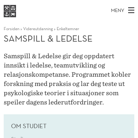
S
MENY
A
H
NO
S
M
FOR STUDENTER
Forsiden
Videreutdanning
Enkeltemner
O
Ø
K
VIDEREUTDANNING
SAMSPILL & LEDELSE
S
I
V
BIBLIOTEKET
N
E
E
P
T
Forsiden
T
Samspill & Ledelse gir deg oppdatert
D
S
I
T
innsikt i ledelse, teamutvikling og
Studier
M
E
L
D
relasjonskompetanse. Programmet kobler
E
Forskning
E
T
L
forskning med praksis og lar deg teste ut
N
Om NHH
psykologiske teorier i situasjoner som
Y
&
Alumni
speiler dagens lederutfordringer.
L
E
OM STUDIET
D