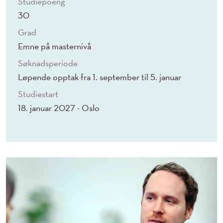
Studiepoeng
E
30
L
Grad
S
Emne på masternivå
E
Søknadsperiode
Løpende opptak fra 1. september til 5. januar
Studiestart
18. januar 2027 - Oslo