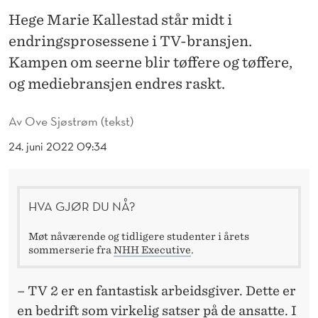
O
Hege Marie Kallestad står midt i
R
endringsprosessene i TV-bransjen.
M
Kampen om seerne blir tøffere og tøffere,
og mediebransjen endres raskt.
E
R
Av
Ove Sjøstrøm (tekst)
O
24. juni 2022 09:34
G
I
HVA GJØR DU NÅ?
A
Møt nåværende og tidligere studenter i årets
L
sommerserie fra
NHH Executive
.
L
– TV 2 er en fantastisk arbeidsgiver. Dette er
E
en bedrift som virkelig satser på de ansatte. I