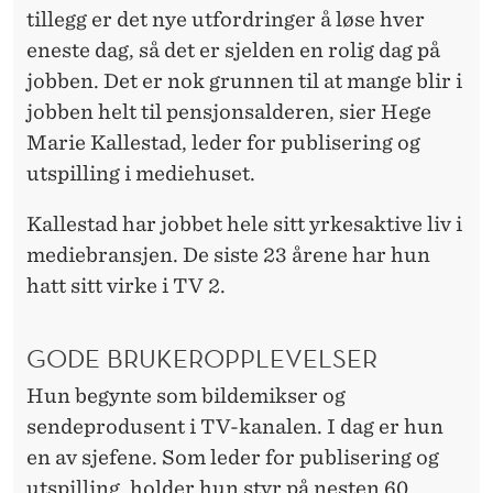
K
tillegg er det nye utfordringer å løse hver
A
eneste dag, så det er sjelden en rolig dag på
jobben. Det er nok grunnen til at mange blir i
N
jobben helt til pensjonsalderen, sier Hege
A
Marie Kallestad, leder for publisering og
L
utspilling i mediehuset.
E
Kallestad har jobbet hele sitt yrkesaktive liv i
R
mediebransjen. De siste 23 årene har hun
hatt sitt virke i TV 2.
GODE BRUKEROPPLEVELSER
Hun begynte som bildemikser og
sendeprodusent i TV-kanalen. I dag er hun
en av sjefene. Som leder for publisering og
utspilling, holder hun styr på nesten 60