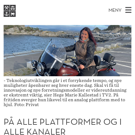
P
MENY
Å
H
NO
S
A
FOR STUDENTER
O
Ø
K
VIDEREUTDANNING
L
I
V
BIBLIOTEKET
N
E
E
L
T
Forsiden
T
D
S
E
T
Studier
M
E
P
D
E
Forskning
E
T
L
- Teknologiutviklingen går i et forrykende tempo, og nye
N
Om NHH
muligheter åpenbarer seg hver eneste dag. Skal vi få til
innovasjon og nye forretningsmodeller er videreutdanning
Y
A
er ekstremt viktig, sier Hege Marie Kallestad i TV2. På
Alumni
fritiden sverger hun likevel til en analog plattform med to
T
hjul. Foto: Privat
T
PÅ ALLE PLATTFORMER OG I
F
ALLE KANALER