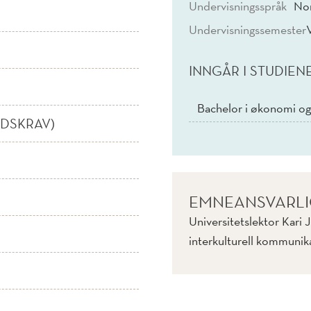
Undervisningsspråk
No
Undervisningssemester
INNGÅR I STUDIEN
Bachelor i økonomi og
IDSKRAV)
EMNEANSVARL
Universitetslektor Kari 
interkulturell kommunik