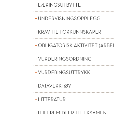
LÆRINGSUTBYTTE
UNDERVISNINGSOPPLEGG
KRAV TIL FORKUNNSKAPER
OBLIGATORISK AKTIVITET (ARBE
VURDERINGSORDNING
VURDERINGSUTTRYKK
DATAVERKTØY
LITTERATUR
HJELPEMIDLER TIL EKSAMEN