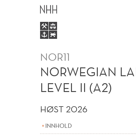
NORWEGIAN
HOVEDME
LANGUAGE
FOR
FOREIGN
NOR11
STUDENTS
NORWEGIAN LA
LEVEL
LEVEL II (A2)
II
HØST 2026
(A2)
INNHOLD