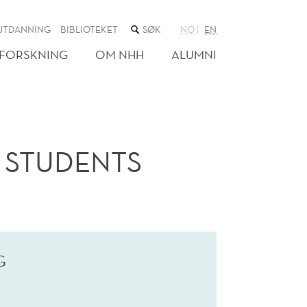
SØK
UTDANNING
BIBLIOTEKET
NO
EN
I
NETTSTEDET
FORSKNING
OM NHH
ALUMNI
 STUDENTS
G