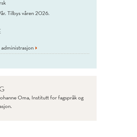
rsk
Vår. Tilbys våren 2026.
E
 administrasjon
IG
Johanne Oma, Institutt for fagspråk og
asjon.