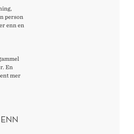
ning,
en person
mer enn en
r gammel
r. En
sent mer
 ENN