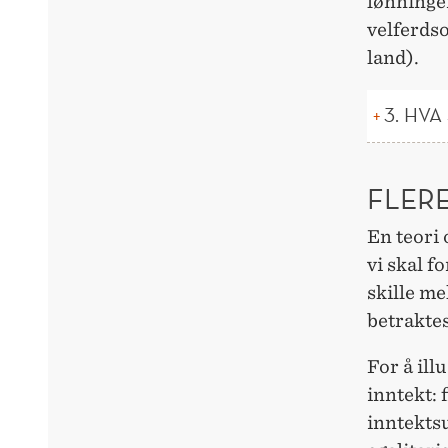
lønninger
velferdso
land).
3. HVA
FLERE
En teori 
vi skal f
skille me
betraktes
For å ill
inntekt: 
inntektsu