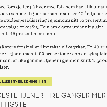
ore forskjeller på hvor mye folk som har ulik utdan
vis vi sammenligner personer som er 40 år, tjener 
e studiespesialisering i gjennomsnitt 55 prosent 
m valgte yrkesfag. Fem års ekstra utdanning gir i
nitt 45 prosent mer i lønn.
så store forskjeller i inntekt i ulike yrker. En 40 å
ener i gjennomsnitt 90 prosent mer enn en sykepleie
r som er like gammel, tjener i gjennomsnitt 45 pro
isør.
L LÆRERVEILEDNING HER
KESTE TJENER FIRE GANGER MER
TTIGSTE