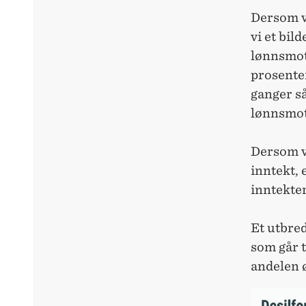
Dersom vi
vi et bil
lønnsmott
prosente
ganger så
lønnsmot
Dersom vi
inntekt, 
inntekter
Et utbred
som går t
andelen ø