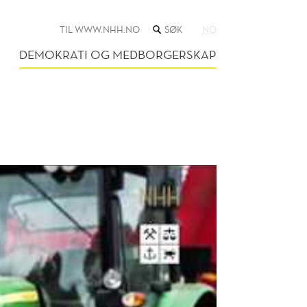
SØK
TIL WWW.NHH.NO
NO
I
NETTSTEDET
DEMOKRATI OG MEDBORGERSKAP