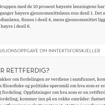
 Gruppen med de 10 prosent høyeste lønningene har 
 ganger høyere gjennomsnittslønn enn desil 1. Det
dianlønn, finnes i desil 4, mens gjennomsnittet lig
 høyre i desil 6.
SKUSJONSOPPGAVE OM INNTEKTSFORSKJELLER
ER RETTFERDIG?
nakker om fordelingen av verdiene i samfunnet, ko
 filosofiske og politiske spørsmål om hva som er e
g fordeling. Oppfatninger om hva som er en rettfer
fordeling, kommer inn på en rekke områder: fastset