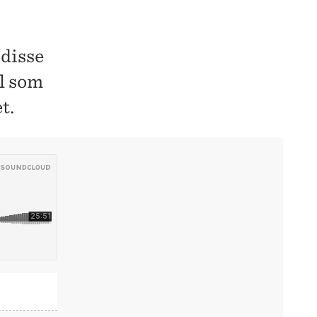
 disse
l som
t.