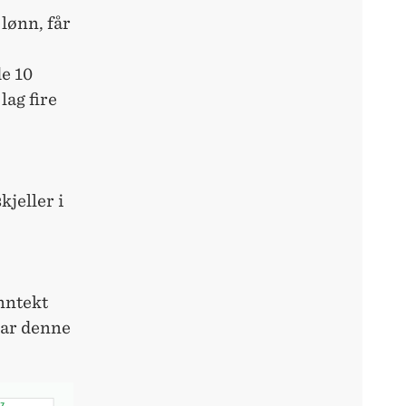
lønn, får
de 10
ag fire
kjeller i
nntekt
har denne