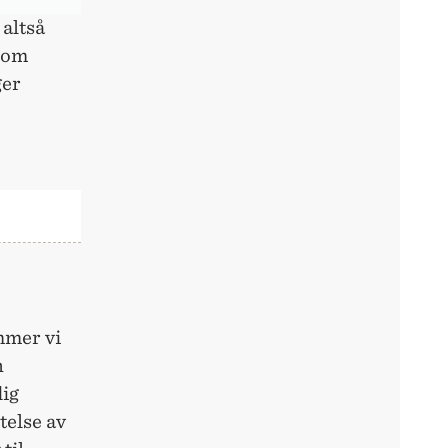
altså
 som
ger
mmer vi
n
dig
telse av