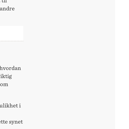
til
 andre
å hvordan
iktig
 som
ulikhet i
ette synet