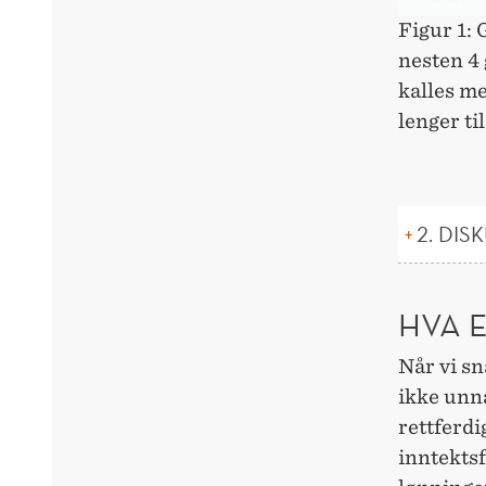
Figur 1:
nesten 4
kalles me
lenger til
2. DI
HVA 
Når vi s
ikke unna
rettferdi
inntekts