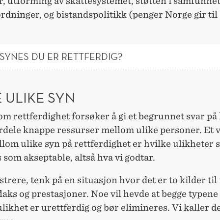
, utforming av skattesystemet, støtten i samfunnet 
rdninger, og bistandspolitikk (penger Norge gir til
 SYNES DU ER RETTFERDIG?
 ULIKE SYN
om rettferdighet forsøker å gi et begrunnet svar p
ordele knappe ressurser mellom ulike personer. Et v
llom ulike syn på rettferdighet er hvilke ulikheter
 som akseptable, altså hva vi godtar.
ustrere, tenk på en situasjon hvor det er to kilder til 
flaks og prestasjoner. Noe vil hevde at begge typene
likhet er urettferdig og bør elimineres. Vi kaller d