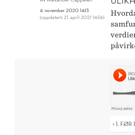
ULIK
4. november 2020 14:13
Hvorda
(oppdatert: 21. april 2021 14:56)
samfun
verdie
påvirk
1. FØ