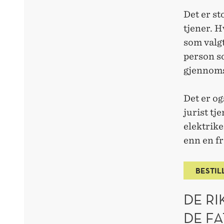
Det er st
tjener. H
som valgt
person so
gjennoms
Det er og
jurist tj
elektrike
enn en fr
BESTIL
DE RI
DE FA