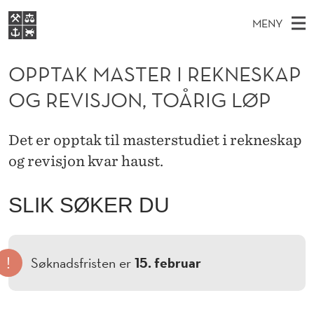
O
MENY
P
H
NO
S
P
FOR STUDENTER
O
Ø
OPPTAK MASTER I REKNESKAP
K
VIDEREUTDANNING
T
I
V
OG REVISJON, TOÅRIG LØP
BIBLIOTEKET
N
E
E
A
T
Forsiden
T
D
S
K
Det er opptak til masterstudiet i rekneskap
T
Studier
M
E
og revisjon kvar haust.
M
D
E
Forskning
E
T
A
N
Om NHH
SLIK SØKER DU
Y
S
Alumni
T
!
15. februar
Søknadsfristen er
E
R