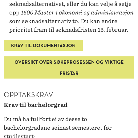
R
søknadsalternativet, eller du kan velje å setje
E
opp
1500 Master i økonomi og administrasjon
som søknadsalternativ to. Du kan endre
V
prioritet fram til søknadsfristen 15. februar.
I
KRAV TIL DOKUMENTASJON
S
J
OVERSIKT OVER SØKEPROSESSEN OG VIKTIGE
O
FRISTAR
N
,
OPPTAKSKRAV
T
Krav til bachelorgrad
O
Du må ha fullført ei av desse to
Å
bachelorgradane seinast semesteret før
studiestart: