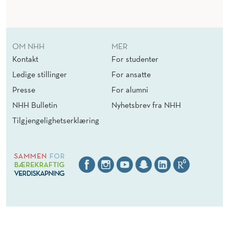
OM NHH
MER
Kontakt
For studenter
Ledige stillinger
For ansatte
Presse
For alumni
NHH Bulletin
Nyhetsbrev fra NHH
Tilgjengelighetserklæring