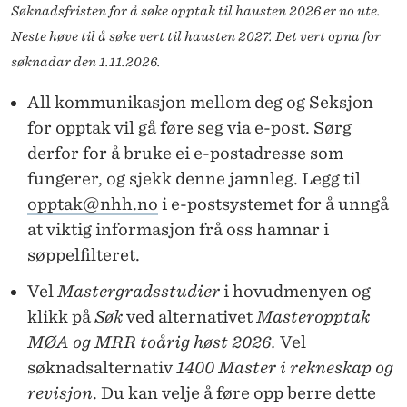
I
Søknadsfristen for å søke opptak til hausten 2026 er no ute.
Neste høve til å søke vert til hausten 2027. Det vert opna for
R
søknadar den 1.11.2026.
E
All kommunikasjon mellom deg og Seksjon
K
for opptak vil gå føre seg via e-post. Sørg
N
derfor for å bruke ei e-postadresse som
E
fungerer, og sjekk denne jamnleg. Legg til
opptak@nhh.no
i e-postsystemet for å unngå
S
at viktig informasjon frå oss hamnar i
K
søppelfilteret.
A
Vel
Mastergradsstudier
i hovudmenyen og
P
klikk på
Søk
ved alternativet
Masteropptak
O
MØA og MRR toårig høst 2026.
Vel
søknadsalternativ
1400 Master i rekneskap og
G
revisjon
. Du kan velje å føre opp berre dette