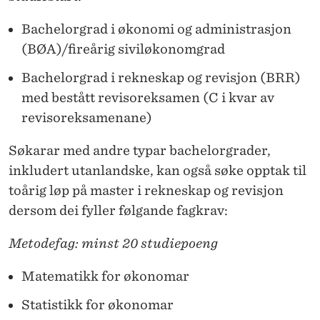
R
I
Bachelorgrad i økonomi og administrasjon
(BØA)/fireårig siviløkonomgrad
G
L
Bachelorgrad i rekneskap og revisjon (BRR)
med bestått revisoreksamen (C i kvar av
Ø
revisoreksamenane)
P
Søkarar med andre typar bachelorgrader,
inkludert utanlandske, kan også søke opptak til
toårig løp på master i rekneskap og revisjon
dersom dei fyller følgande fagkrav:
Metodefag: minst 20 studiepoeng
Matematikk for økonomar
Statistikk for økonomar