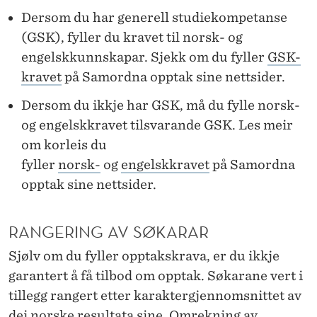
Dersom du har generell studiekompetanse
(GSK), fyller du kravet til norsk- og
engelskkunnskapar. Sjekk om du fyller
GSK-
kravet
på Samordna opptak sine nettsider.
Dersom du ikkje har GSK, må du fylle norsk-
og engelskkravet tilsvarande GSK. Les meir
om korleis du
fyller
norsk-
og
engelskkravet
på Samordna
opptak sine nettsider.
RANGERING AV SØKARAR
Sjølv om du fyller opptakskrava, er du ikkje
garantert å få tilbod om opptak. Søkarane vert i
tillegg rangert etter karaktergjennomsnittet av
dei norske resultata sine. Omrekning av