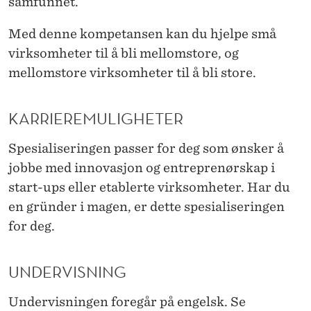
K
samfunnet.
A
Med denne kompetansen kan du hjelpe små
P
virksomheter til å bli mellomstore, og
mellomstore virksomheter til å bli store.
(
S
KARRIEREMULIGHETER
T
Spesialiseringen passer for deg som ønsker å
Ø
jobbe med innovasjon og entreprenørskap i
T
start-ups eller etablerte virksomheter. Har du
en gründer i magen, er dette spesialiseringen
T
for deg.
E
P
UNDERVISNING
R
Undervisningen foregår på engelsk. Se