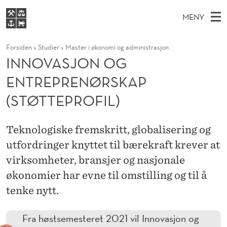
I
MENY
N
H
NO
EN
S
N
FOR STUDENTER
Forsiden
Studier
Master i økonomi og administrasjon
O
Ø
K
VIDEREUTDANNING
INNOVASJON OG
O
I
V
BIBLIOTEKET
N
E
ENTREPRENØRSKAP
E
V
T
Forsiden
T
D
(STØTTEPROFIL)
S
A
T
Studier
M
E
S
D
E
Forskning
E
Teknologiske fremskritt, globalisering og
T
J
N
utfordringer knyttet til bærekraft krever at
Om NHH
Y
O
virksomheter, bransjer og nasjonale
Alumni
N
økonomier har evne til omstilling og til å
tenke nytt.
O
G
Fra høstsemesteret 2021 vil Innovasjon og