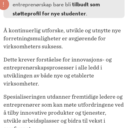
E
!
tilbudt som
entreprenørskap bare bli
N
støtteprofil for nye studenter
.
T
Å kontinuerlig utforske, utvikle og utnytte nye
R
forretningsmuligheter er avgjørende for
E
virksomheters suksess.
P
Dette krever forståelse for innovasjons- og
R
entreprenørskapsprosesser i alle ledd i
utviklingen av både nye og etablerte
E
virksomheter.
N
Spesialiseringen utdanner fremtidige ledere og
Ø
entreprenører som kan møte utfordringene ved
R
å tilby innovative produkter og tjenester,
S
utvikle arbeidsplasser og bidra til vekst i