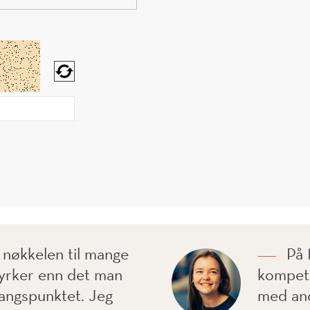
nøkkelen til mange
På 
yrker enn det man
kompeta
gangspunktet. Jeg
med and