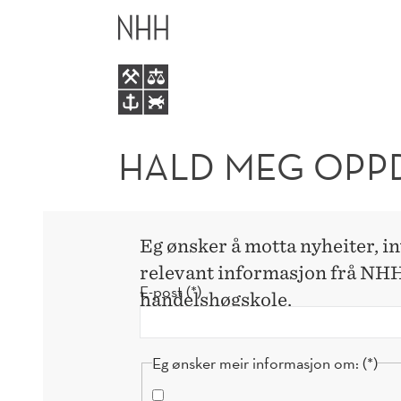
HALD
HOVEDME
MEG
OPPDATERT!
HALD MEG OPPD
Eg ønsker å motta nyheiter, i
relevant informasjon frå NH
E-post
handelshøgskole.
Eg ønsker meir informasjon om: