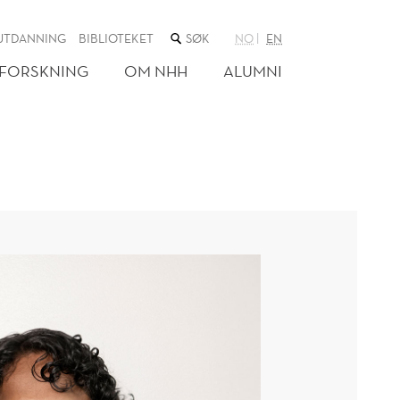
SØK
UTDANNING
BIBLIOTEKET
NO
EN
I
NETTSTEDET
FORSKNING
OM NHH
ALUMNI