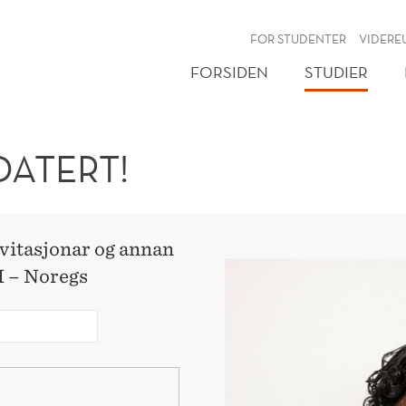
NY
FOR STUDENTER
VIDERE
FORSIDEN
STUDIER
ATERT!
nvitasjonar og annan
H – Noregs