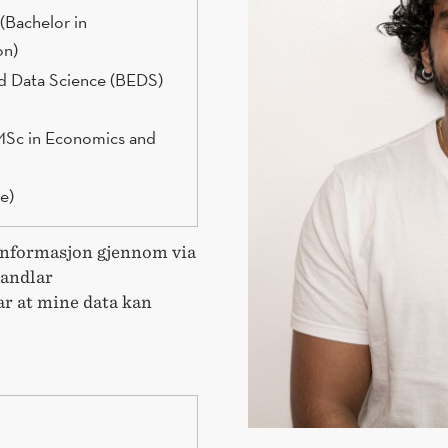
(Bachelor in
on)
nd Data Science (BEDS)
e)
informasjon gjennom via
handlar
r at mine data kan