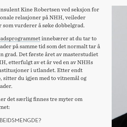
nsulent Kine Robertsen ved seksjon for
jonale relasjoner på NHH, veileder
r som vurderer å søke dobbelgrad.
radsprogrammet
innebærer at du tar to
ader på samme tid som det normalt tar å
én grad. Det første året av masterstudiet
H, etterfulgt av et år ved en av NHHs
stitusjoner i utlandet. Etter endt
, sitter du igjen med to vitnemål og
ader.
r det særlig finnes tre myter om
met:
RBEIDSMENGDE?