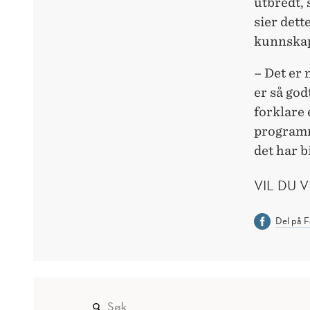
utbredt,
sier dett
kunnska
– Det er
er så god
forklare 
programm
det har bi
VIL DU 
Del på 