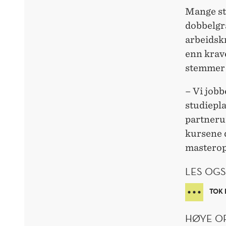
Mange st
dobbelgr
arbeidskr
enn krave
stemmer 
– Vi jobb
studiepl
partnerun
kursene 
masterop
LES OGS
TOK 
HØYE O