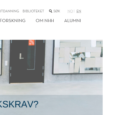
SØK
UTDANNING
BIBLIOTEKET
NO
EN
I
NETTSTEDET
FORSKNING
OM NHH
ALUMNI