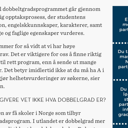
il dobbeltgradsprogrammet går gjennom
ig opptaksprosess, der studentens
on, engelskkunnskaper, karakterer, samt
ge og faglige egenskaper vurderes.
mmer for så vidt at vi har høye
av. Det er viktigere for oss å finne riktig
til rett program, enn å sende ut mange
. Det betyr imidlertid ikke at du må ha A i
 gjør helhetsvurderinger av søkerne, sier
n.
GIVERE VET IKKE HVA DOBBELGRAD ER?
 av få skoler i Norge som tilbyr
adsprogram. I utlandet er dobbelgrad mer