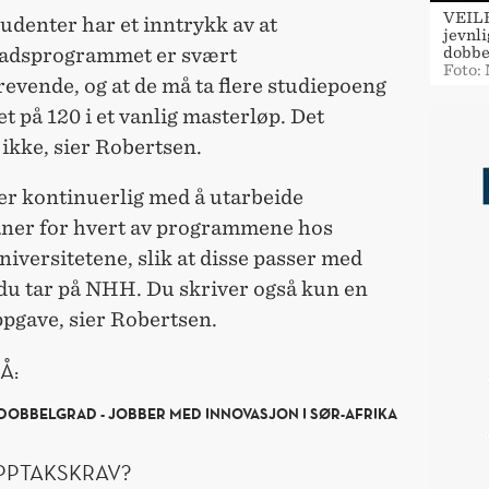
VEILE
udenter har et inntrykk av at
jevnl
dobbe
adsprogrammet er svært
Foto:
evende, og at de må ta flere studiepoeng
t på 120 i et vanlig masterløp. Det
ikke, sier Robertsen.
er kontinuerlig med å utarbeide
aner for hvert av programmene hos
iversitetene, slik at disse passer med
du tar på NHH. Du skriver også kun en
pgave, sier Robertsen.
Å:
DOBBELGRAD - JOBBER MED INNOVASJON I SØR-AFRIKA
PPTAKSKRAV?