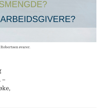
Robertsen svarer.
g
 –
øke,