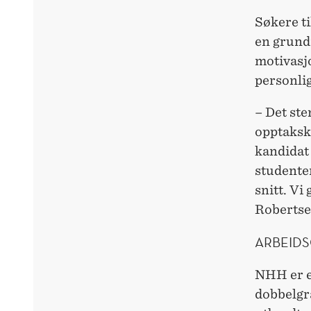
Søkere t
en grund
motivasj
personli
– Det ste
opptakskr
kandidat 
studenter
snitt. Vi
Robertse
ARBEIDS
NHH er en
dobbelgr