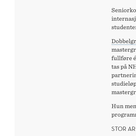
Seniorko
internas
studente
Dobbelg
mastergr
fullføre 
tas på NH
partnerin
studieløp
mastergr
Hun mene
program
STOR A