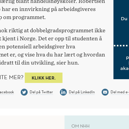
 særlig blant handelshøyskoler. Robertsen
e har en innvirkning på arbeidsgiveres
p om programmet.
 nok riktig at dobbelgradsprogrammet ikke
t kjent i Norge. Det er opp til studenten å
en potensiell arbeidsgiver hva
et er, og vise hva du har lært og hvordan
dratt til din utvikling, sier hun.
VITE MER?
KLIKK HER.
Facebook
Del på Twitter
Del på LinkedIn
Del med e-
OM NHH