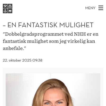
–
MENY
E
H
NO
EN
S
N
FOR STUDENTER
O
Ø
– EN FANTASTISK MULIGHET
K
VIDEREUTDANNING
F
I
V
BIBLIOTEKET
N
"Dobbelgradsprogrammet ved NHH er en
E
E
A
T
fantastisk mulighet som jeg virkelig kan
Forsiden
T
D
S
N
anbefale."
T
Studier
M
E
T
D
E
Forskning
E
22. oktober 2025 09:38
T
A
N
Om NHH
Y
S
Alumni
T
I
S