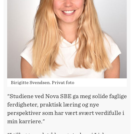
K
M
U
L
I
G
H
E
Birigitte Svendsen. Privat foto
T
"Studiene ved Nova SBE ga meg solide faglige
ferdigheter, praktisk læring og nye
perspektiver som har vært svært verdifulle i
min karriere."