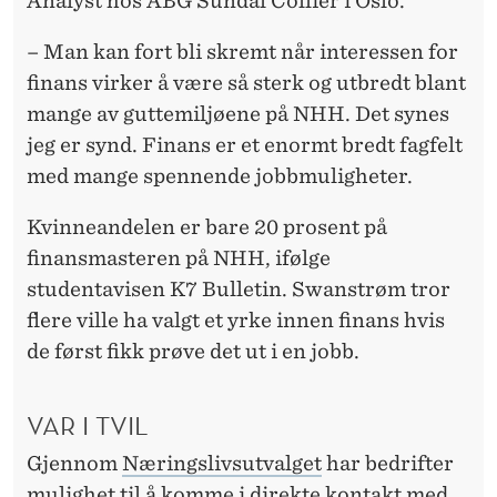
Analyst hos ABG Sundal Collier i Oslo.
J
E
– Man kan fort bli skremt når interessen for
finans virker å være så sterk og utbredt blant
M
mange av guttemiljøene på NHH. Det synes
F
jeg er synd. Finans er et enormt bredt fagfelt
R
med mange spennende jobbmuligheter.
A
Kvinneandelen er bare 20 prosent på
J
finansmasteren på NHH, ifølge
O
studentavisen K7 Bulletin. Swanstrøm tror
flere ville ha valgt et yrke innen finans hvis
B
de først fikk prøve det ut i en jobb.
B
VAR I TVIL
Gjennom
Næringslivsutvalget
har bedrifter
mulighet til å komme i direkte kontakt med