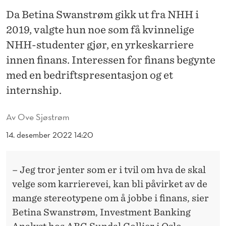
E
Da Betina Swanstrøm gikk ut fra NHH i
L
2019, valgte hun noe som få kvinnelige
Y
NHH-studenter gjør, en yrkeskarriere
S
innen finans. Interessen for finans begynte
med en bedriftspresentasjon og et
T
internship.
T
I
Av
Ove Sjøstrøm
L
14. desember 2022 14:20
Å
– Jeg tror jenter som er i tvil om hva de skal
G
velge som karrierevei, kan bli påvirket av de
Å
mange stereotypene om å jobbe i finans, sier
H
Betina Swanstrøm, Investment Banking