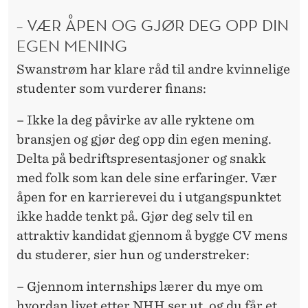
– VÆR ÅPEN OG GJØR DEG OPP DIN
EGEN MENING
Swanstrøm har klare råd til andre kvinnelige
studenter som vurderer finans:
– Ikke la deg påvirke av alle ryktene om
bransjen og gjør deg opp din egen mening.
Delta på bedriftspresentasjoner og snakk
med folk som kan dele sine erfaringer. Vær
åpen for en karrierevei du i utgangspunktet
ikke hadde tenkt på. Gjør deg selv til en
attraktiv kandidat gjennom å bygge CV mens
du studerer, sier hun og understreker:
– Gjennom internships lærer du mye om
hvordan livet etter NHH ser ut, og du får et