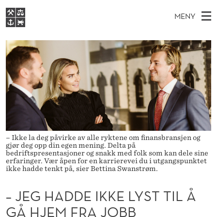
–
MENY
J
H
NO
S
E
FOR STUDENTER
O
Ø
K
VIDEREUTDANNING
G
I
V
BIBLIOTEKET
N
E
E
H
T
Forsiden
T
D
S
A
T
Studier
M
E
D
D
E
Forskning
E
T
D
N
Om NHH
– Ikke la deg påvirke av alle ryktene om finansbransjen og
gjør deg opp din egen mening. Delta på
Y
E
bedriftspresentasjoner og snakk med folk som kan dele sine
Alumni
erfaringer. Vær åpen for en karrierevei du i utgangspunktet
I
ikke hadde tenkt på, sier Bettina Swanstrøm.
K
– JEG HADDE IKKE LYST TIL Å
K
GÅ HJEM FRA JOBB