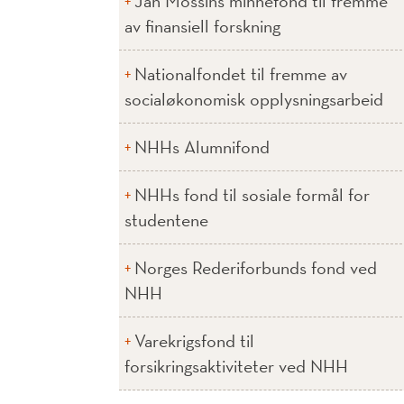
Jan Mossins minnefond til fremme
av finansiell forskning
Nationalfondet til fremme av
socialøkonomisk opplysningsarbeid
NHHs Alumnifond
NHHs fond til sosiale formål for
studentene
Norges Rederiforbunds fond ved
NHH
Varekrigsfond til
forsikringsaktiviteter ved NHH