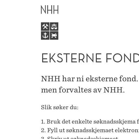
EKSTERNE
HOVEDME
FOND
VED
NHH
EKSTERNE FON
NHH har ni eksterne fond. 
men forvaltes av NHH.
Slik søker du:
1. Bruk det enkelte søknadsskjema f
2. Fyll ut søknadsskjemaet elektron
3. Skriv ut søknadsskjemaet