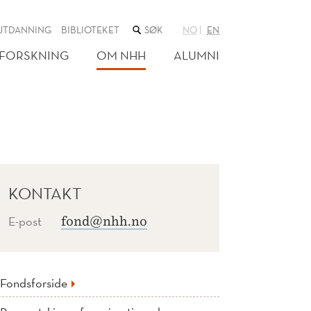
SØK
UTDANNING
BIBLIOTEKET
NO
EN
I
NETTSTEDET
FORSKNING
OM NHH
ALUMNI
KONTAKT
E-post
fond@nhh.no
Fondsforside