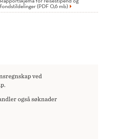
Rapportskjema for reisestipend og
fondstildelinger (PDF 0,6 mb)
ansregnskap ved
ap.
handler også søknader