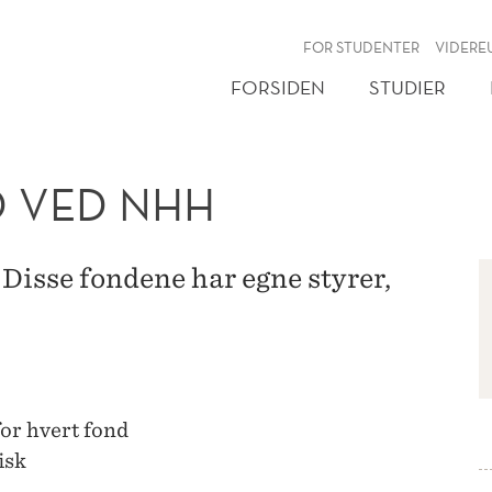
NY
FOR STUDENTER
VIDERE
FORSIDEN
STUDIER
D VED NHH
Disse fondene har egne styrer,
or hvert fond
isk