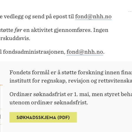
 vedlegg og send på epost til
fond@nhh.no
støtte
før
en aktivitet gjennomføres. Ingen
erskuddsvis.
il fondsadministrasjonen,
fond@nhh.no
.
Fondets formål er å støtte forskning innen fin
institutt for regnskap, revisjon og rettsvitensk
Ordinær søknadsfrist er 1. mai, men styret be
utenom ordinær søknadsfrist.
H
SØKNADSSKJEMA (PDF)