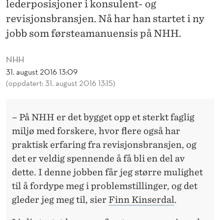
I
lederposisjoner i konsulent- og
revisjonsbransjen. Nå har han startet i ny
L
jobb som førsteamanuensis på NHH.
N
H
NHH
31. august 2016 13:09
H
(oppdatert: 31. august 2016 13:15)
– På NHH er det bygget opp et sterkt faglig
miljø med forskere, hvor flere også har
praktisk erfaring fra revisjonsbransjen, og
det er veldig spennende å få bli en del av
dette. I denne jobben får jeg større mulighet
til å fordype meg i problemstillinger, og det
gleder jeg meg til, sier
Finn Kinserdal
.