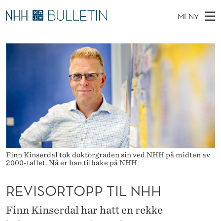
R
MENY
E
H
NO
TIL WWW.NHH.NO
S
V
O
Ø
K
Stipendiater og nye forskerprofiler
V
I
I
N
E
Disputaser
E
S
T
T
D
Ekspertutvalg
S
O
T
M
E
Om Bulletin
D
R
E
E
T
N
T
Y
O
Finn Kinserdal tok doktorgraden sin ved NHH på midten av
2000-tallet. Nå er han tilbake på NHH.
P
REVISORTOPP TIL NHH
P
T
Finn Kinserdal har hatt en rekke