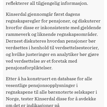
K
reflekterer all tilgjengelig informasjon.
E
Kinserdal gjennomgår først dagens
R
regnskapsregler for pensjoner, og diskuterer
E
hvorfor disse er inkonsistente med gjeldende
rammeverk og liknende regnskapsområder.
R
Dernest diskuteres hvordan pensjoner bør
E
verdsettes i henhold til verdsettelsesteorier,
G
og hvilke justeringer en analytiker bør gjøre
ved verdsettelse av et foretak med
N
pensjonsforpliktelser.
S
Etter å ha konstruert en database for alle
K
vesentlige pensjonsopplysninger i
A
regnskapene til alle børsnoterte selskaper i
P
Norge, tester Kinserdal disse for å avdekke
om det er indikasjoner på