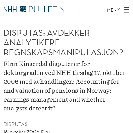
D
MENY
I
H
NO
TIL WWW.NHH.NO
S
S
O
Ø
DISPUTAS: AVDEKKER
K
Stipendiater og nye forskerprofiler
V
I
P
N
ANALYTIKERE
E
Disputaser
E
U
T
REGNSKAPSMANIPULASJON?
T
D
Ekspertutvalg
S
T
T
M
Finn Kinserdal disputerer for
E
Om Bulletin
D
A
E
doktorgraden ved NHH tirsdag 17. oktober
E
T
N
S
2006 med avhandlingen: Accounting for
Y
and valuation of pensions in Norway;
:
earnings management and whether
A
analysts detect it?
V
D
DISPUTAS
16. oktober 2006 12:57