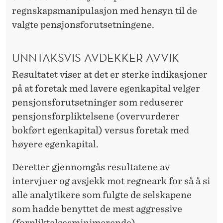
S
regnskapsmanipulasjon med hensyn til de
M
valgte pensjonsforutsetningene.
A
N
UNNTAKSVIS AVDEKKER AVVIK
I
Resultatet viser at det er sterke indikasjoner
på at foretak med lavere egenkapital velger
P
pensjonsforutsetninger som reduserer
U
pensjonsforpliktelsene (overvurderer
L
bokført egenkapital) versus foretak med
høyere egenkapital.
A
S
Deretter gjennomgås resultatene av
intervjuer og avsjekk mot regneark for så å si
J
alle analytikere som fulgte de selskapene
O
som hadde benyttet de mest aggressive
(forpliktelsesminimerende)