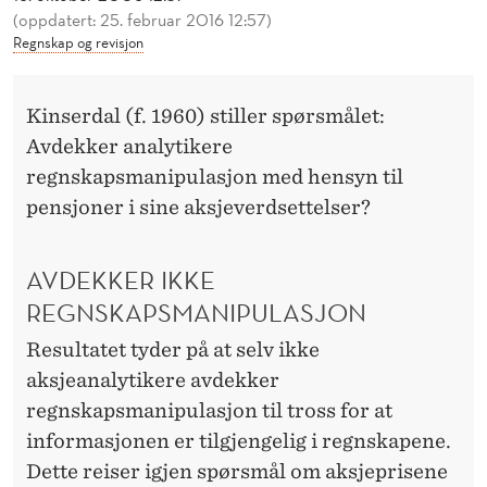
E
(oppdatert: 25. februar 2016 12:57)
Regnskap og revisjon
K
K
Kinserdal (f. 1960) stiller spørsmålet:
E
Avdekker analytikere
R
regnskapsmanipulasjon med hensyn til
A
pensjoner i sine aksjeverdsettelser?
N
AVDEKKER IKKE
A
REGNSKAPSMANIPULASJON
L
Resultatet tyder på at selv ikke
Y
aksjeanalytikere avdekker
T
regnskapsmanipulasjon til tross for at
informasjonen er tilgjengelig i regnskapene.
I
Dette reiser igjen spørsmål om aksjeprisene