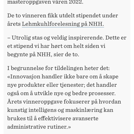
U
masteroppgaven våren 2022.
H
De to vinneren fikk utdelt stipendet under
L
årets
Lehmkuhlforelesning på NHH.
S
– Utrolig stas og veldig inspirerende. Dette er
T
et stipend vi har hørt om helt siden vi
begynte på NHH, sier de to.
I
P
I begrunnelse for tildelingen heter det:
«Innovasjon handler ikke bare om å skape
E
nye produkter eller tjenester; det handler
N
også om å utvikle nye og bedre prosesser.
D
Årets vinneroppgave fokuserer på hvordan
kunstig intelligens og maskinlæring kan
brukes til å effektivisere avanserte
administrative rutiner.»