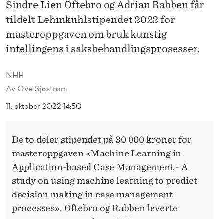
K
Sindre Lien Oftebro og Adrian Rabben får
tildelt Lehmkuhlstipendet 2022 for
K
masteroppgaven om bruk kunstig
Å
intellingens i saksbehandlingsprosesser.
R
NHH
E
Av
Ove Sjøstrøm
T
11. oktober 2022 14:50
S
L
De to deler stipendet på 30 000 kroner for
E
masteroppgaven «Machine Learning in
H
Application-based Case Management - A
study on using machine learning to predict
M
decision making in case management
K
processes». Oftebro og Rabben leverte