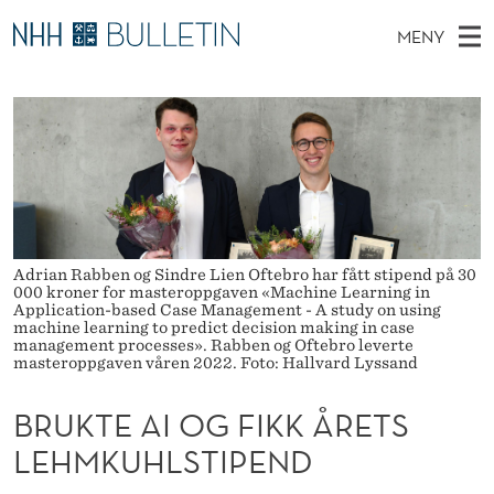
B
MENY
R
H
NO
TIL WWW.NHH.NO
S
U
O
Ø
K
Stipendiater og nye forskerprofiler
V
I
K
N
E
Disputaser
E
T
T
T
D
Ekspertutvalg
S
E
T
M
E
Om Bulletin
D
A
E
E
Adrian Rabben og Sindre Lien Oftebro har fått stipend på 30
T
N
000 kroner for masteroppgaven «Machine Learning in
I
Application-based Case Management - A study on using
Y
machine learning to predict decision making in case
O
management processes». Rabben og Oftebro leverte
masteroppgaven våren 2022. Foto: Hallvard Lyssand
G
BRUKTE AI OG FIKK ÅRETS
F
LEHMKUHLSTIPEND
I