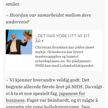
smiler.
– Hvordan var samarbeidet mellom dere
underveis?
– DET HAR VORE LITT AV EIT
ÅR
Christian Braathen har jobba uhørt
mykje. Gründeren har levert
masteroppgåve og lansert
arbeidsplanen.no. No påskjønner
NHH han med Lehmkuhlstipendet.
– Vi kjenner hverandre veldig godt. Det
begynte allerede første året på NHH. Da valgt
vi å ta et noe spesielt fag,
japanese for
business
. Faget var beinhardt, og vi valgte å
opprette vår egen kollokviegruppe. Den