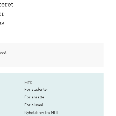
teret
er
es
post
MER
For studenter
For ansatte
For alumni
Nyhetsbrev fra NHH