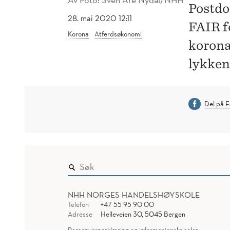
Postdo
28. mai 2020 12:11
FAIR f
Korona
Atferdsøkonomi
korona
lykken
Del på 
NHH NORGES HANDELSHØYSKOLE
Telefon
+47 55 95 90 00
Adresse
Helleveien 30, 5045 Bergen