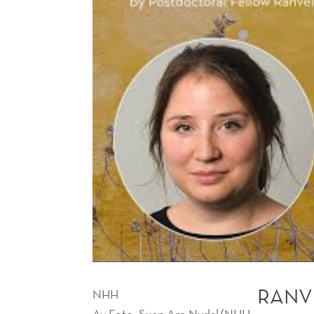
RANV
NHH
Av
Foto: Sven Are Nydal/NHH