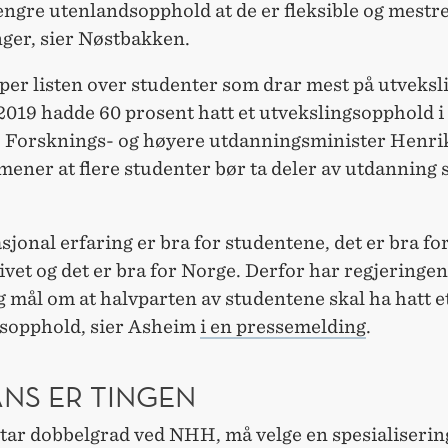
lengre utenlandsopphold at de er fleksible og mestr
nger, sier Nøstbakken.
er listen over studenter som drar mest på utveksli
2019 hadde 60 prosent hatt et utvekslingsopphold i 
. Forsknings- og høyere utdanningsminister Henri
ener at flere studenter bør ta deler av utdanning s
.
sjonal erfaring er bra for studentene, det er bra fo
vet og det er bra for Norge. Derfor har regjeringen
g mål om at halvparten av studentene skal ha hatt e
sopphold, sier Asheim
i en pressemelding
.
ANS ER TINGEN
 tar dobbelgrad ved NHH, må velge en spesialiserin