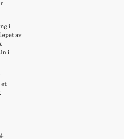
er
ng i
løpet av
k
in i
r
 et
t
g.