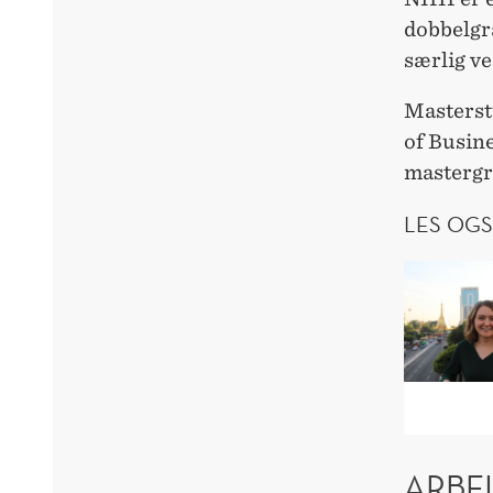
dobbelgra
særlig v
Masterst
of Busine
mastergra
LES OGS
ARBE