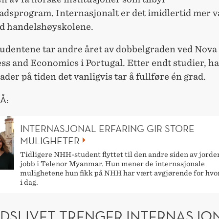
dsprogram. Internasjonalt er det imidlertid mer v
ed handelshøyskolene.
udentene tar andre året av dobbelgraden ved Nova
ss and Economics i Portugal. Etter endt studier, ha
der på tiden det vanligvis tar å fullføre én grad.
Å:
INTERNASJONAL ERFARING GIR STORE
MULIGHETER
Tidligere NHH-student flyttet til den andre siden av jorde
jobb i Telenor Myanmar. Hun mener de internasjonale
mulighetene hun fikk på NHH har vært avgjørende for hvo
i dag.
IDSLIVET TRENGER INTERNASJO