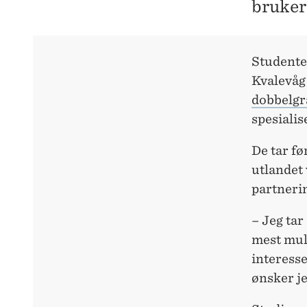
bruker
Studente
Kvalevåg
dobbelg
spesialis
De tar fø
utlandet
partnerin
– Jeg tar
mest mul
interesse
ønsker je