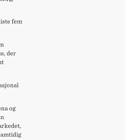
iste fem
om
s, der
mt
asjonal
ena og
en
arkedet,
Samtidig