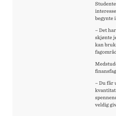
Studenten
interesse
begynte 
– Det har
skjønte j
kan bruke
fagområde
Medstude
finansfag
– Du får 
kvantitat
spennende
veldig gi