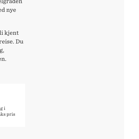
elgraden
med nye
li kjent
reise. Du
g,
en.
g i
ks pris