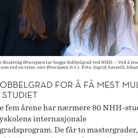
evåg Øversjøen tar begge dobbelgrad ved NHH: – Ved å studere e
nn ved en reise, sier Øversjøen (t.v.). Foto: Ingrid Aarseth Joh
DOBBELGRAD FOR Å FÅ MEST MU
 STUDIET
te fem årene har nærmere 80 NHH-stu
øyskolens internasjonale
gradsprogram. De får to mastergrader