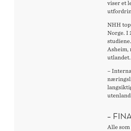
viser et 
utfordri
NHH topp
Norge. I 
studiene
Asheim, m
utlandet
– Interna
næringsli
langsikti
utenland
– FIN
Alle som