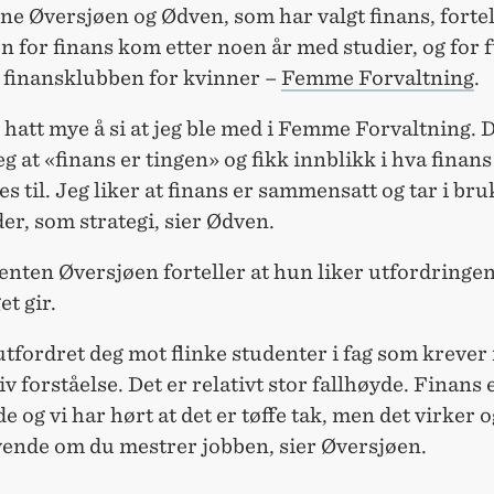
e Øversjøen og Ødven, som har valgt finans, fortel
n for finans kom etter noen år med studier, og for f
i finansklubben for kvinner –
Femme Forvaltning
.
 hatt mye å si at jeg ble med i Femme Forvaltning. 
eg at «finans er tingen» og fikk innblikk i hva finans
s til. Jeg liker at finans er sammensatt og tar i bru
r, som strategi, sier Ødven.
nten Øversjøen forteller at hun liker utfordringe
et gir.
utfordret deg mot flinke studenter i fag som krever
iv forståelse. Det er relativt stor fallhøyde. Finans 
 og vi har hørt at det er tøffe tak, men det virker 
vende om du mestrer jobben, sier Øversjøen.