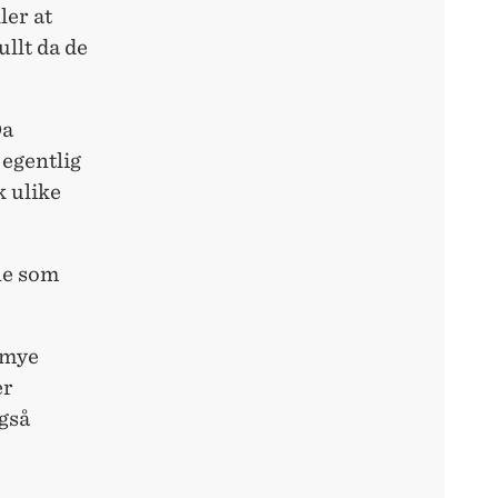
ler at
ullt da de
Da
 egentlig
k ulike
ne som
 mye
er
også