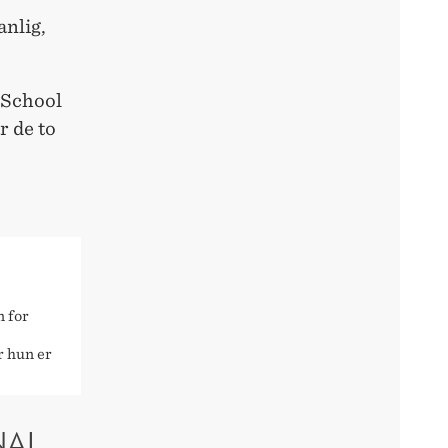
anlig,
 School
r de to
n for
r hun er
NAL