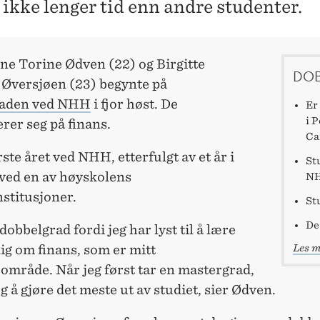
 ikke lenger tid enn andre studenter.
ne Torine Ødven (22) og Birgitte
DO
 Øversjøen (23) begynte på
raden ved NHH
i fjor høst. De
Er
i 
erer seg på finans.
Ca
rste året ved NHH, etterfulgt av et år i
St
 ved en av høyskolens
NH
stitusjoner.
St
De
 dobbelgrad fordi jeg har lyst til å lære
Les m
ig om finans, som er mitt
område. Når jeg først tar en mastergrad,
g å gjøre det meste ut av studiet, sier Ødven.