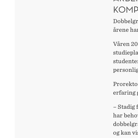
KOMP
Dobbelgr
årene ha
Våren 20
studiepl
studente
personlig
Prorekto
erfaring 
– Stadig 
har beho
dobbelgr
og kan vi