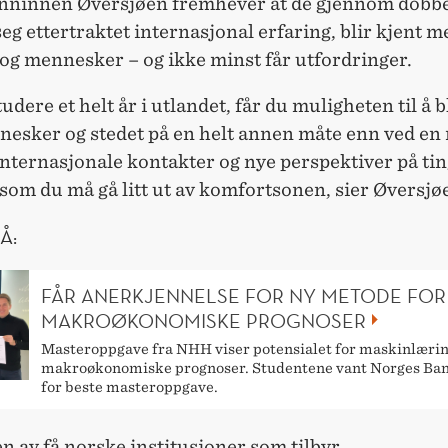
nninnen Øversjøen fremhever at de gjennom dobb
seg ettertraktet internasjonal erfaring, blir kjent 
og mennesker – og ikke minst får utfordringer.
tudere et helt år i utlandet, får du muligheten til å b
esker og stedet på en helt annen måte enn ved en 
internasjonale kontakter og nye perspektiver på tin
som du må gå litt ut av komfortsonen, sier Øversjø
Å:
FÅR ANERKJENNELSE FOR NY METODE FOR
MAKROØKONOMISKE PROGNOSER
Masteroppgave fra NHH viser potensialet for maskinlærin
makroøkonomiske prognoser. Studentene vant Norges Ban
for beste masteroppgave.
 av få norske institusjoner som tilbyr