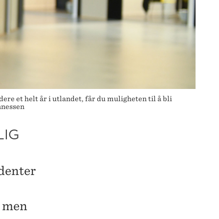
t helt år i utlandet, får du muligheten til å bli
annessen
LIG
denter
, men