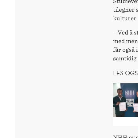
Studieve
tilegner 
kulturer 
– Ved å s
med menn
får også 
samtidig 
LES OGS
NHH er en