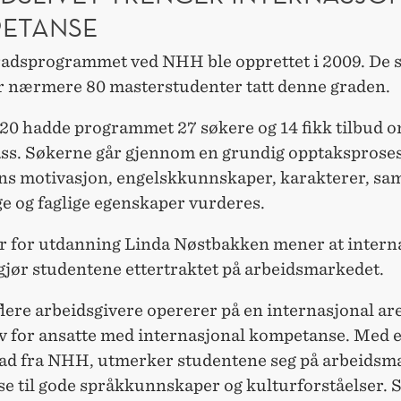
ETANSE
adsprogrammet ved NHH ble opprettet i 2009. De s
r nærmere 80 masterstudenter tatt denne graden.
20 hadde programmet 27 søkere og 14 fikk tilbud 
ass. Søkerne går gjennom en grundig opptaksproses
ns motivasjon, engelskkunnskaper, karakterer, sa
e og faglige egenskaper vurderes.
r for utdanning Linda Nøstbakken mener at intern
gjør studentene ettertraktet på arbeidsmarkedet.
flere arbeidsgivere opererer på en internasjonal ar
v for ansatte med internasjonal kompetanse. Med 
ad fra NHH, utmerker studentene seg på arbeidsm
se til gode språkkunnskaper og kulturforståelser. 