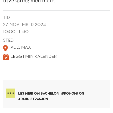
utveksling med meir.
TID
27. NOVEMBER 2024
10:00 - 11:30
STED
AUD. MAX
K
LEGG I MIN KALENDER
A
L
E
N
D
LES MEIR OM BACHELOR I ØKONOMI OG
E
ADMINISTRASJON
R