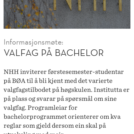
E
L
O
R
Informasjonsmøte:
VALFAG PÅ BACHELOR
NHH inviterer førstesemester-studentar
på BØA til å bli kjent med det varierte
valgfagstilbodet på høgskulen. Institutta er
på plass og svarar på spørsmål om sine
valgfag. Programleiar for
bachelorprogrammet orienterer om kva
reglar som gjeld dersom ein skal på