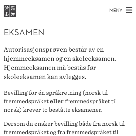
E
MENY
K
H
NO
S
S
FOR STUDENTER
O
Ø
EKSAMEN
K
VIDEREUTDANNING
A
I
V
BIBLIOTEKET
N
E
E
M
Autorisasjonsprøven består av en
T
Forsiden
T
D
hjemmeeksamen og en skoleeksamen.
S
E
T
Studier
M
Hjemmeeksamen må bestås før
E
N
D
E
Forskning
E
skoleeksamen kan avlegges.
T
N
Om NHH
Bevilling for én språkretning (norsk til
Y
Alumni
fremmedspråket
eller
fremmedspråket til
norsk) krever to beståtte eksamener.
Dersom du ønsker bevilling både fra norsk til
fremmedspråket og fra fremmedspråket til