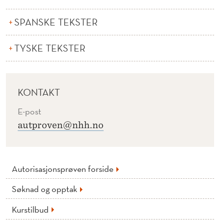
SPANSKE TEKSTER
TYSKE TEKSTER
KONTAKT
E-post
autproven@nhh.no
Autorisasjonsprøven forside
Søknad og opptak
Kurstilbud