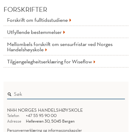
I
FORSKRIFTER
-
Forskrift om fulltidsstudiene
V
Utfyllende bestemmelser
E
Mellombels forskrift om sensurfristar ved Norges
R
Handelshøyskole
K
Tilgjengelegheitserklæring for Wiseflow
T
Ø
Y
I
F
NHH NORGES HANDELSHØYSKOLE
Telefon
+47 55 95 90 00
O
Adresse
Helleveien 30, 5045 Bergen
Personvernerklæring og informasjonskapsler