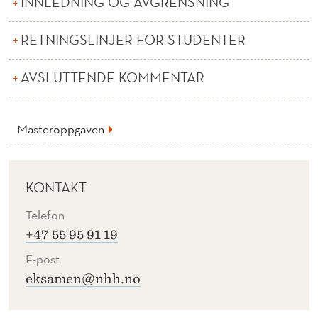
INNLEDNING OG AVGRENSNING
E
R
RETNINGSLINJER FOR STUDENTER
F
AVSLUTTENDE KOMMENTAR
O
R
Masteroppgaven
B
R
KONTAKT
U
K
Telefon
+47 55 95 91 19
A
E-post
V
eksamen@nhh.no
K