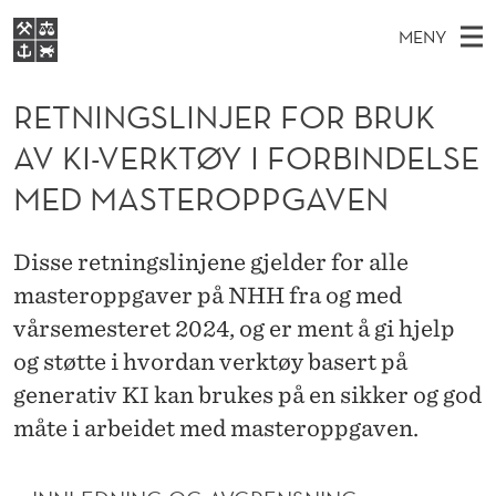
R
MENY
E
H
NO
EN
S
T
FOR STUDENTER
O
Ø
RETNINGSLINJER FOR BRUK
K
VIDEREUTDANNING
N
I
V
AV KI-VERKTØY I FORBINDELSE
BIBLIOTEKET
N
E
E
I
T
MED MASTEROPPGAVEN
Forsiden
T
D
S
N
T
Studier
M
E
G
Disse retningslinjene gjelder for alle
D
E
Forskning
E
T
masteroppgaver på NHH fra og med
S
N
Om NHH
vårsemesteret 2024, og er ment å gi hjelp
Y
L
Alumni
og støtte i hvordan verktøy basert på
I
generativ KI kan brukes på en sikker og god
N
måte i arbeidet med masteroppgaven.
J