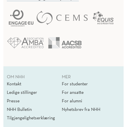
R
B
I
N
D
E
L
S
OM NHH
MER
E
Kontakt
For studenter
Ledige stillinger
For ansatte
M
Presse
For alumni
E
NHH Bulletin
Nyhetsbrev fra NHH
D
Tilgjengelighetserklæring