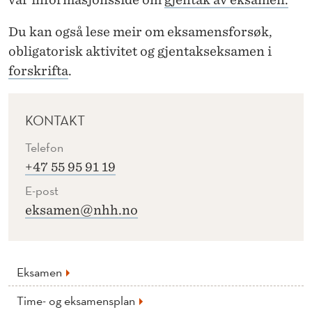
O
G
Du kan også lese meir om eksamensforsøk,
T
obligatorisk aktivitet og gjentakseksamen i
forskrifta
.
R
E
KONTAKT
K
Telefon
K
+47 55 95 91 19
F
E-post
R
eksamen@nhh.no
I
S
Eksamen
T
Time- og eksamensplan