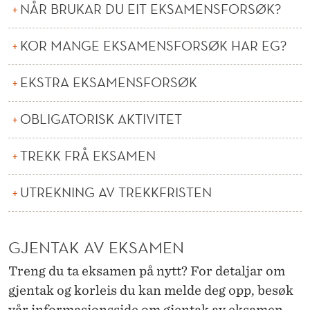
I
NÅR BRUKAR DU EIT EKSAMENSFORSØK?
S
KOR MANGE EKSAMENSFORSØK HAR EG?
K
A
EKSTRA EKSAMENSFORSØK
K
OBLIGATORISK AKTIVITET
T
TREKK FRÅ EKSAMEN
I
V
UTREKNING AV TREKKFRISTEN
I
T
GJENTAK AV EKSAMEN
E
Treng du ta eksamen på nytt? For detaljar om
T
gjentak og korleis du kan melde deg opp, besøk
vår informasjonsside om
gjentak av eksamen.