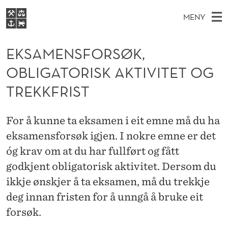
E
MENY
K
H
NO
EN
S
S
FOR STUDENTER
O
Ø
EKSAMENSFORSØK,
K
VIDEREUTDANNING
A
I
V
OBLIGATORISK AKTIVITET OG
BIBLIOTEKET
N
E
E
M
T
TREKKFRIST
Forsiden
T
D
S
E
T
Studier
M
E
N
For å kunne ta eksamen i eit emne må du ha
D
E
Forskning
E
T
eksamensforsøk igjen. I nokre emne er det
S
N
Om NHH
óg krav om at du har fullført og fått
Y
F
Alumni
godkjent obligatorisk aktivitet. Dersom du
O
ikkje ønskjer å ta eksamen, må du trekkje
R
deg innan fristen for å unngå å bruke eit
forsøk.
S