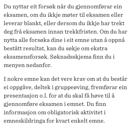
Ø
Du nyttar eit forsøk når du gjennomførar ein
K
eksamen, om du ikkje møter til eksamen eller
leverar blankt, eller dersom du ikkje har trekt
,
deg frå eksamen innan trekkfristen. Om du har
O
nytta alle forsøka dine i eit emne utan å oppnå
B
bestått resultat, kan du søkje om ekstra
eksamensforsøk. Søknadsskjema finn du i
L
menyen nedanfor.
I
I nokre emne kan det vere krav om at du består
G
ei oppgåve, deltek i gruppeøving, fremførar ein
A
presentasjon o.l. for at du skal få høve til å
T
gjennomføre eksamen i emnet. Du finn
informasjon om obligatorisk aktivitet i
O
emneskildringa for kvart enkelt emne.
R