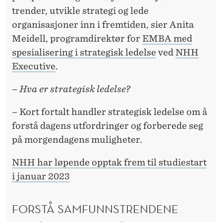
D
trender, utvikle strategi og lede
E
organisasjoner inn i fremtiden, sier Anita
R
Meidell, programdirektør for
EMBA med
spesialisering i strategisk ledelse
ved
NHH
D
Executive
.
E
– Hva er strategisk ledelse?
G
P
– Kort fortalt handler strategisk ledelse om å
forstå dagens utfordringer og forberede seg
Å
på morgendagens muligheter.
F
NHH har løpende opptak frem til studiestart
R
i januar 2023
E
M
FORSTÅ SAMFUNNSTRENDENE