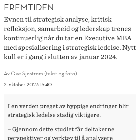
D
FREMTIDEN
E
Evnen til strategisk analyse, kritisk
L
refleksjon, samarbeid og lederskap trenes
S
kontinuerlig når du tar en Executive MBA
med spesialisering i strategisk ledelse. Nytt
E
kull er i gang i slutten av januar 2024.
F
O
Av
Ove Sjøstrøm (tekst og foto)
R
2. oktober 2023 15:40
B
E
I en verden preget av hyppige endringer blir
strategisk ledelse stadig viktigere.
R
E
– Gjennom dette studiet får deltakerne
perspektiver og verktøy til å analysere