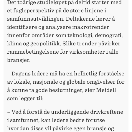
T
Det toårige studieløpet på deltid starter med
I
et fugleperspektiv på de store linjene i
samfunnsutviklingen. Deltakerne lærer å
D
identifisere og analysere makrotrender
E
innenfor områder som teknologi, demografi,
N
klima og geopolitikk. Slike trender påvirker
rammebetingelsene for virksomheter i alle
bransjer.
– Dagens ledere må ha en helhetlig forståelse
av lokale, nasjonale og globale omgivelser for
å kunne ta gode beslutninger, sier Meidell
som legger til:
– Ved å forstå de underliggende drivkreftene
i samfunnet, kan ledere bedre forutse
hvordan disse vil påvirke egen bransje og