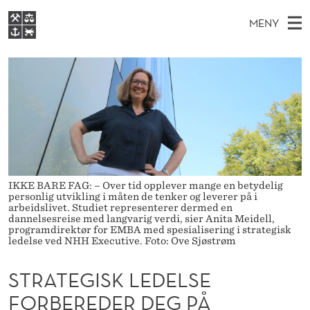
S
MENY
T
H
NO
S
R
FOR STUDENTER
O
Ø
K
VIDEREUTDANNING
A
I
V
BIBLIOTEKET
N
E
E
T
T
Forsiden
T
D
S
E
T
Studier
M
E
G
D
E
Forskning
E
T
I
IKKE BARE FAG: – Over tid opplever mange en betydelig
N
Om NHH
personlig utvikling i måten de tenker og leverer på i
arbeidslivet. Studiet representerer dermed en
Y
S
dannelsesreise med langvarig verdi, sier Anita Meidell,
Alumni
programdirektør for EMBA med spesialisering i strategisk
K
ledelse ved NHH Executive. Foto: Ove Sjøstrøm
L
STRATEGISK LEDELSE
E
FORBEREDER DEG PÅ