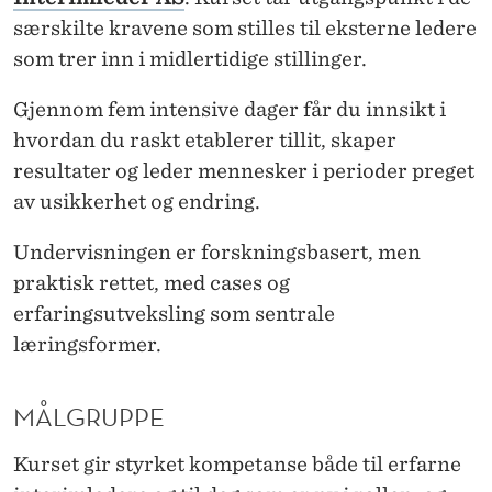
T
særskilte kravene som stilles til eksterne ledere
R
som trer inn i midlertidige stillinger.
E
Gjennom fem intensive dager får du innsikt i
R
hvordan du raskt etablerer tillit, skaper
I
resultater og leder mennesker i perioder preget
N
av usikkerhet og endring.
N
Undervisningen er forskningsbasert, men
N
praktisk rettet, med cases og
erfaringsutveksling som sentrale
Å
læringsformer.
R
D
MÅLGRUPPE
E
Kurset gir styrket kompetanse både til erfarne