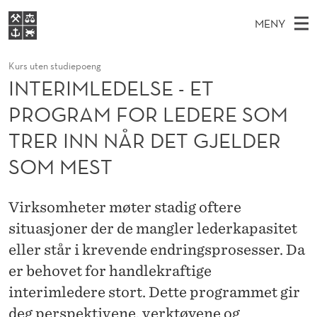
I
MENY
N
H
NO
S
T
FOR STUDENTER
Kurs uten studiepoeng
O
Ø
K
VIDEREUTDANNING
INTERIMLEDELSE - ET
E
I
V
BIBLIOTEKET
N
E
PROGRAM FOR LEDERE SOM
E
R
T
Forsiden
T
D
TRER INN NÅR DET GJELDER
S
I
T
Studier
M
E
SOM MEST
M
D
E
Forskning
E
T
L
N
Om NHH
Virksomheter møter stadig oftere
Y
E
situasjoner der de mangler lederkapasitet
Alumni
D
eller står i krevende endringsprosesser. Da
E
er behovet for handlekraftige
interimledere stort. Dette programmet gir
L
deg perspektivene, verktøyene og