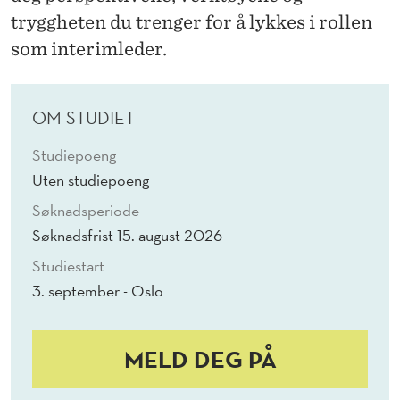
S
tryggheten du trenger for å lykkes i rollen
E
som interimleder.
-
E
OM STUDIET
T
Studiepoeng
P
Uten studiepoeng
R
Søknadsperiode
Søknadsfrist 15. august 2026
O
Studiestart
G
3. september - Oslo
R
A
MELD DEG PÅ
M