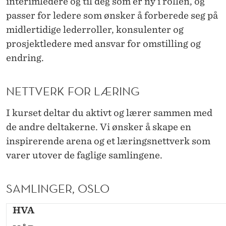
T
interimledere og til deg som er ny i rollen, og
passer for ledere som ønsker å forberede seg på
G
midlertidige lederroller, konsulenter og
J
prosjektledere med ansvar for omstilling og
E
endring.
L
NETTVERK FOR LÆRING
D
E
I kurset deltar du aktivt og lærer sammen med
de andre deltakerne. Vi ønsker å skape en
R
inspirerende arena og et læringsnettverk som
S
varer utover de faglige samlingene.
O
M
SAMLINGER, OSLO
M
HVA
E