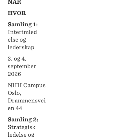
NÅR
S
HVOR
T
Samling 1:
Interimled
else og
lederskap
3. og 4.
september
2026
NHH Campus
Oslo,
Drammensvei
en 44
Samling 2:
Strategisk
ledelse og