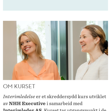
F
O
R
L
E
D
E
R
E
S
OM KURSET
O
Interimledelse
er et skreddersydd kurs utviklet
M
av
NHH Executive
i samarbeid med
Interimleder AS
. Kurset tar utgangspunkt i de