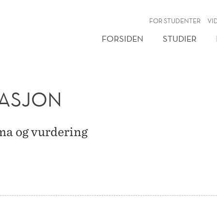
NY
FOR STUDENTER
VI
FORSIDEN
STUDIER
MASJON
ma og vurdering