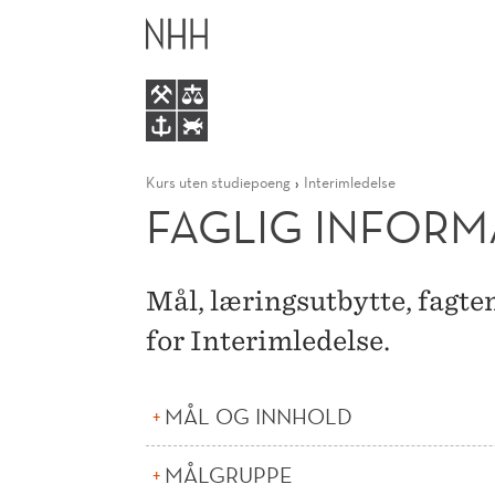
FAGLIG
HOVEDME
INFORMASJON
Kurs uten studiepoeng
Interimledelse
FAGLIG INFOR
Mål, læringsutbytte, fagte
for Interimledelse.
MÅL OG INNHOLD
MÅLGRUPPE