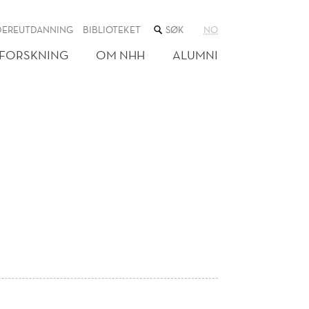
SØK
DEREUTDANNING
BIBLIOTEKET
NO
I
NETTSTEDET
FORSKNING
OM NHH
ALUMNI