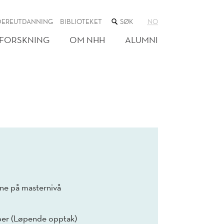
SØK
DEREUTDANNING
BIBLIOTEKET
NO
I
NETTSTEDET
FORSKNING
OM NHH
ALUMNI
e på masternivå
mber (Løpende opptak)