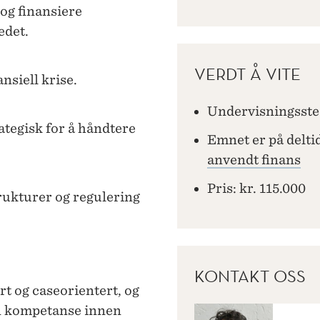
 og finansiere
edet.
VERDT Å VITE
nsiell krise.
Undervisningssted
ategisk for å håndtere
Emnet er på deltid
anvendt finans
Pris: kr. 115.000
rukturer og regulering
KONTAKT OSS
rt og caseorientert, og
din kompetanse innen