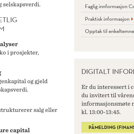
g selskapsverdi.
Faglig innformasjon C
ETLIG
Praktisk informasjon
OM
Opptak til enkeltemner
nalyser
o i prosjekter,
DIGITALT INF
g
genkapital og gjeld
Er du interessert i 
skapsverdi.
du invitert til våren
informasjonsmøte
trukturerer salg eller
kl. 13:00-13:45.
PÅMELDING (FINAN
ure capital