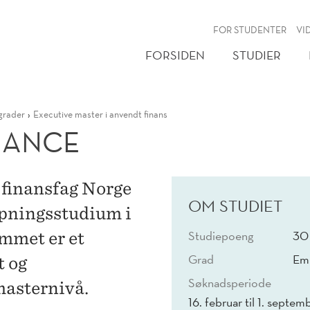
NY
FOR STUDENTER
VI
FORSIDEN
STUDIER
grader
Executive master i anvendt finans
NANCE
finansfag Norge
OM STUDIET
ypningsstudium i
Studiepoeng
30
mmet er et
Grad
Emn
t og
Søknadsperiode
masternivå.
16. februar til 1. septe