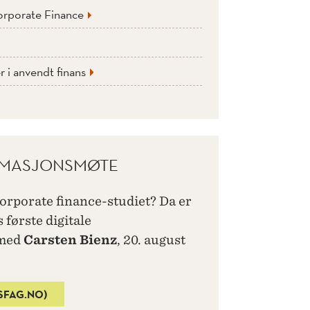
orporate Finance
 i anvendt finans
ORMASJONSMØTE
corporate finance-studiet? Da er
s første digitale
 med
Carsten Bienz
, 20. august
SFAG.NO)