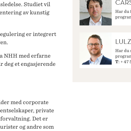
CAR
ledelse. Studiet vil
Har du 
entering av kunstig
progra
egulering er integrert
LULZ
gen.
Har du 
fra NHH med erfarne
progra
T
: + 47
ir deg et engasjerende
eider med corporate
entselskaper, private
forvaltning. Det er
jurister og andre som